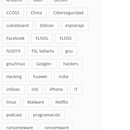
CCOSS
China
Ciberseguridad
cubieboard
Debian
espionaje
Facebook
FLISOL
FLOSS
fsl2019
FSL Vallarta
gnu
gnu/linux
Google+
hackers
Hacking
huawei
india
infosec
iOS
iPhone
IT
linux
Malware
Netflix
podcast
programación
ransomeware
ransomware