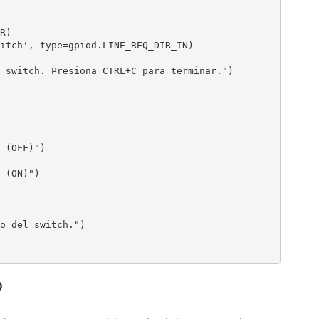
)

itch', type=gpiod.LINE_REQ_DIR_IN)

 switch. Presiona CTRL+C para terminar.")

 (OFF)")

 (ON)")

o del switch.")

o