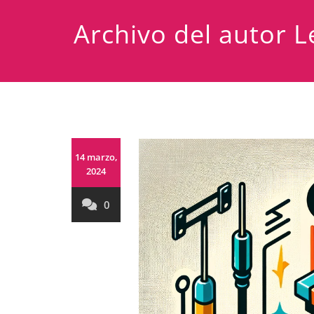
Archivo del autor
L
14 marzo,
2024
0