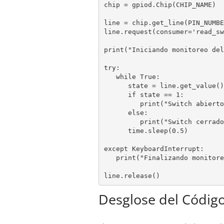
chip = gpiod.Chip(CHIP_NAME)

line = chip.get_line(PIN_NUMBER
line.request(consumer='read_sw
print("Iniciando monitoreo del
try:

   while True:

      state = line.get_value()

      if state == 1:

         print("Switch abierto
      else:

         print("Switch cerrado
      time.sleep(0.5)

except KeyboardInterrupt:

   print("Finalizando monitore
line.release()
Desglose del Códig