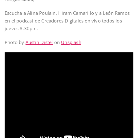
Escucha a Alina Poulain, Hiram Camarillo y a León Ramos
en el podcast de Creadores Digitales en vivo todos los
jueves 8:30pm.
Photo by
Austin Distel
on
Unsplash