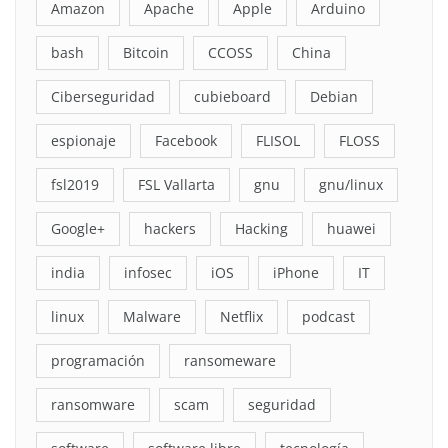
Amazon
Apache
Apple
Arduino
bash
Bitcoin
CCOSS
China
Ciberseguridad
cubieboard
Debian
espionaje
Facebook
FLISOL
FLOSS
fsl2019
FSL Vallarta
gnu
gnu/linux
Google+
hackers
Hacking
huawei
india
infosec
iOS
iPhone
IT
linux
Malware
Netflix
podcast
programación
ransomeware
ransomware
scam
seguridad