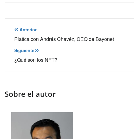
Navegación
Anterior
de
Platica con Andrés Chavéz, CEO de Bayonet
entradas
Siguiente
¿Qué son los NFT?
Sobre el autor