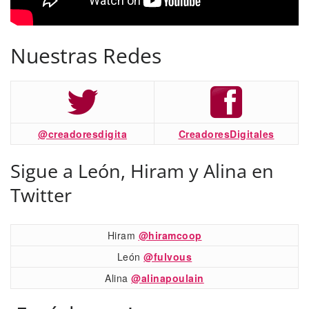
Nuestras Redes
@creadoresdigita
CreadoresDigitales
Sigue a León, Hiram y Alina en
Twitter
Hiram
@hiramcoop
León
@fulvous
Alina
@alinapoulain