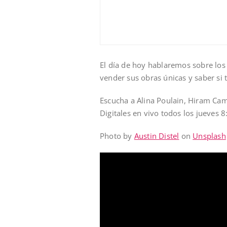
El día de hoy hablaremos sobre los 
vender sus obras únicas y saber si 
Escucha a Alina Poulain, Hiram Cam
Digitales en vivo todos los jueves 
Photo by
Austin Distel
on
Unsplash