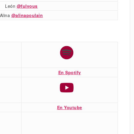
León
@fulvous
Alina
@alinapoulain
En Spotify
En Youtube