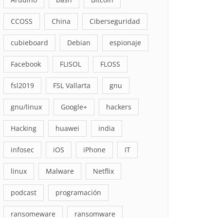
CCOSS
China
Ciberseguridad
cubieboard
Debian
espionaje
Facebook
FLISOL
FLOSS
fsl2019
FSL Vallarta
gnu
gnu/linux
Google+
hackers
Hacking
huawei
india
infosec
iOS
iPhone
IT
linux
Malware
Netflix
podcast
programación
ransomeware
ransomware