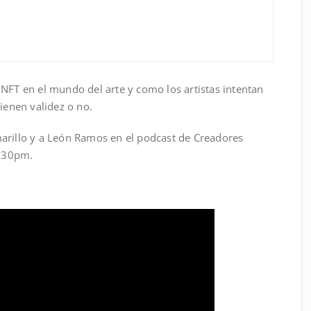
NFT en el mundo del arte y como los artistas intentan
tienen validez o no.
arillo y a León Ramos en el podcast de Creadores
8:30pm.