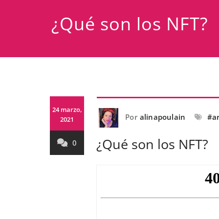
¿Qué son los NFT?
24 marzo,
Por
alinapoulain
#a
2021
¿Qué son los NFT?
0