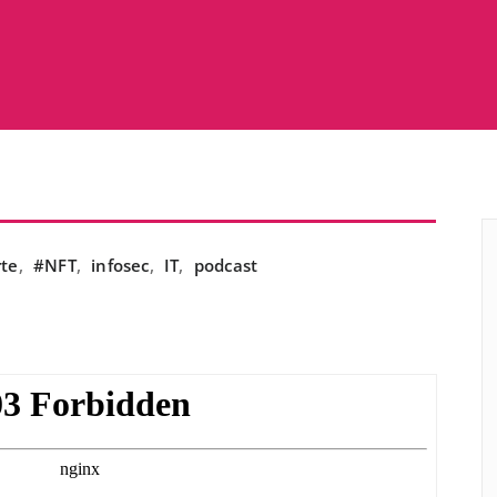
rte
,
#NFT
,
infosec
,
IT
,
podcast