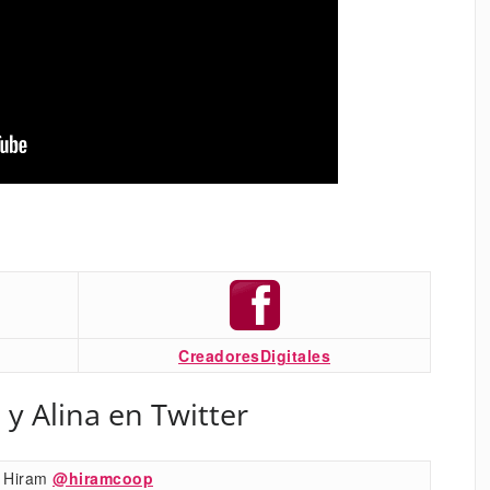
CreadoresDigitales
 y Alina en Twitter
Hiram
@hiramcoop