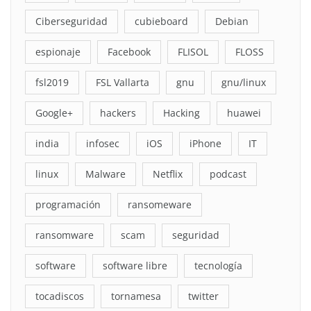
Ciberseguridad
cubieboard
Debian
espionaje
Facebook
FLISOL
FLOSS
fsl2019
FSL Vallarta
gnu
gnu/linux
Google+
hackers
Hacking
huawei
india
infosec
iOS
iPhone
IT
linux
Malware
Netflix
podcast
programación
ransomeware
ransomware
scam
seguridad
software
software libre
tecnología
tocadiscos
tornamesa
twitter