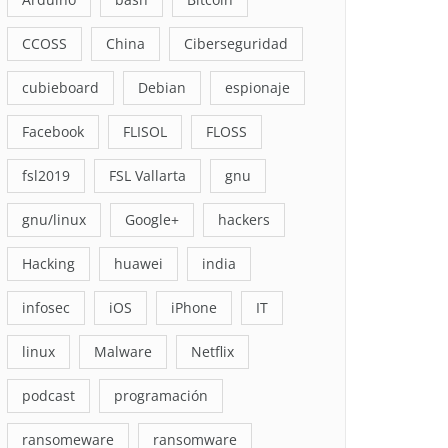
CCOSS
China
Ciberseguridad
cubieboard
Debian
espionaje
Facebook
FLISOL
FLOSS
fsl2019
FSL Vallarta
gnu
gnu/linux
Google+
hackers
Hacking
huawei
india
infosec
iOS
iPhone
IT
linux
Malware
Netflix
podcast
programación
ransomeware
ransomware