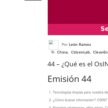
Por
León Ramos
China
,
CiticenLab
,
CleanEn
44 – ¿Qué es el OsI
Emisión 44
Tecnologías limpias para nuestra de
¿Cómo buscar información? OSINT
Nosotros chateamos, ellos miran. C