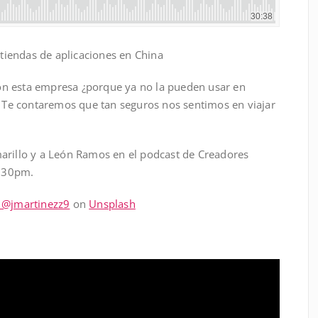
 tiendas de aplicaciones en China
n esta empresa ¿porque ya no la pueden usar en
?, Te contaremos que tan seguros nos sentimos en viajar
arillo y a León Ramos en el podcast de Creadores
8:30pm.
m @jmartinezz9
on
Unsplash