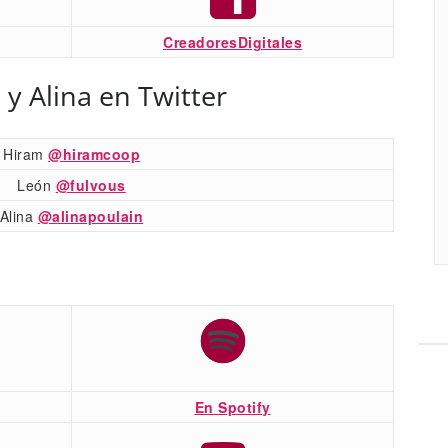
CreadoresDigitales
 y Alina en Twitter
Hiram
@hiramcoop
León
@fulvous
Alina
@alinapoulain
En Spotify