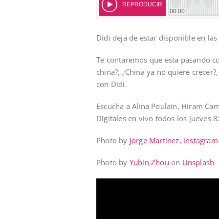
Didi deja de estar disponible en las
Te contaremos que esta pasando co
china?, ¿China ya no quiere crecer
con Didi.
Escucha a Alina Poulain, Hiram Cam
Digitales en vivo todos los jueves 
Photo by
Jorge Martínez, instagra
Photo by
Yubin Zhou
on
Unsplash