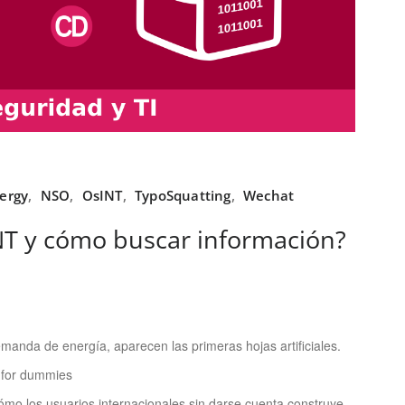
ergy
,
NSO
,
OsINT
,
TypoSquatting
,
Wechat
NT y cómo buscar información?
manda de energía, aparecen las primeras hojas artificiales.
 for dummies
ómo los usuarios internacionales sin darse cuenta construye