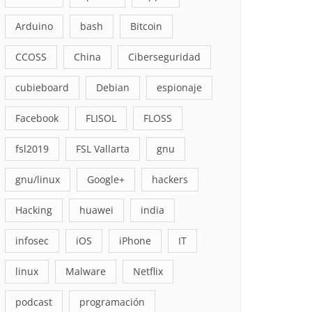
Arduino
bash
Bitcoin
CCOSS
China
Ciberseguridad
cubieboard
Debian
espionaje
Facebook
FLISOL
FLOSS
fsl2019
FSL Vallarta
gnu
gnu/linux
Google+
hackers
Hacking
huawei
india
infosec
iOS
iPhone
IT
linux
Malware
Netflix
podcast
programación