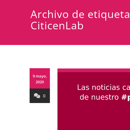
Archivo de etiquet
CiticenLab
9 mayo,
2020
0