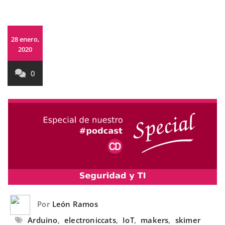
28 enero,
2020
0
Por
León Ramos
Arduino
,
electroniccats
,
IoT
,
makers
,
skimer