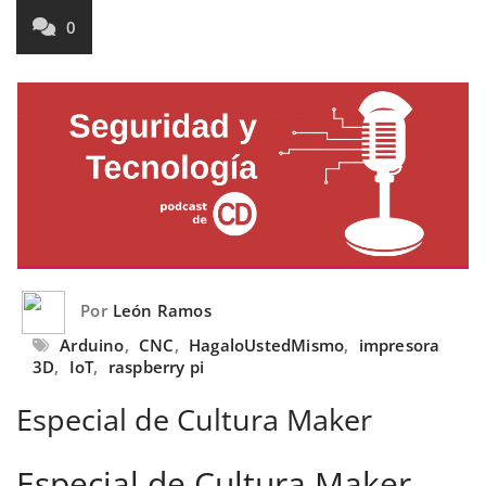
0
Por
León Ramos
Arduino
,
CNC
,
HagaloUstedMismo
,
impresora
3D
,
IoT
,
raspberry pi
Especial de Cultura Maker
Especial de Cultura Maker