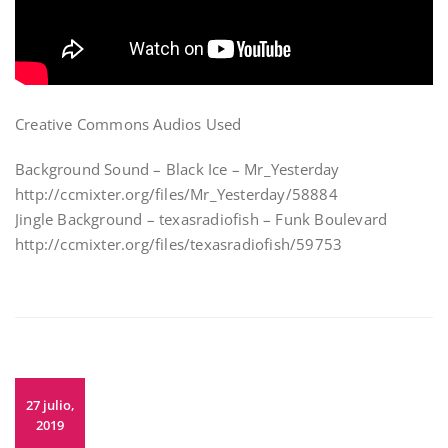
Creative Commons Audios Used
Background Sound – Black Ice – Mr_Yesterday
http://ccmixter.org/files/Mr_Yesterday/58884
Jingle Background – texasradiofish – Funk Boulevard
http://ccmixter.org/files/texasradiofish/59753
27 julio,
2019