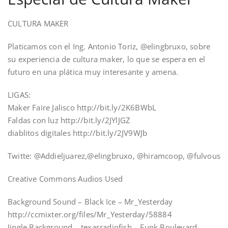
CULTURA MAKER
Platicamos con el Ing. Antonio Toriz, @elingbruxo, sobre
su experiencia de cultura maker, lo que se espera en el
futuro en una plática muy interesante y amena.
LIGAS:
Maker Faire Jalisco http://bit.ly/2K6BWbL
Faldas con luz http://bit.ly/2JYlJGZ
diablitos digitales http://bit.ly/2JV9WJb
Twitte: @Addieljuarez,@elingbruxo, @hiramcoop, @fulvous
Creative Commons Audios Used
Background Sound – Black Ice – Mr_Yesterday
http://ccmixter.org/files/Mr_Yesterday/58884
Jingle Background – texasradiofish – Funk Boulevard