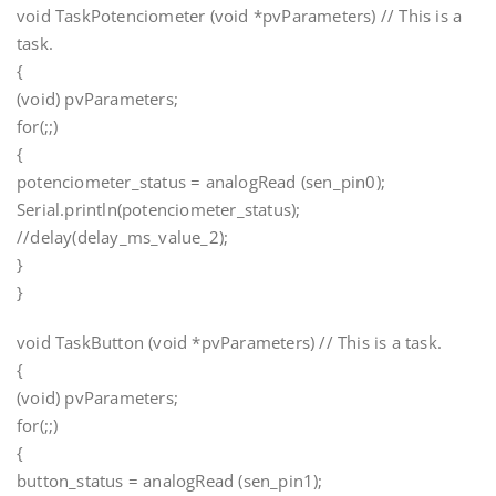
void TaskPotenciometer (void *pvParameters) // This is a
task.
{
(void) pvParameters;
for(;;)
{
potenciometer_status = analogRead (sen_pin0);
Serial.println(potenciometer_status);
//delay(delay_ms_value_2);
}
}
void TaskButton (void *pvParameters) // This is a task.
{
(void) pvParameters;
for(;;)
{
button_status = analogRead (sen_pin1);