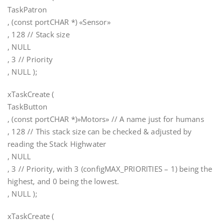
TaskPatron
, (const portCHAR *) «Sensor»
, 128 // Stack size
, NULL
, 3 // Priority
, NULL );
xTaskCreate (
TaskButton
, (const portCHAR *)»Motors» // A name just for humans
, 128 // This stack size can be checked & adjusted by
reading the Stack Highwater
, NULL
, 3 // Priority, with 3 (configMAX_PRIORITIES – 1) being the
highest, and 0 being the lowest.
, NULL );
xTaskCreate (