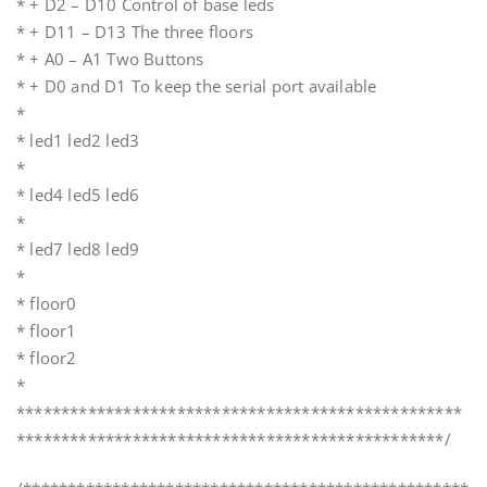
* + D2 – D10 Control of base leds
* + D11 – D13 The three floors
* + A0 – A1 Two Buttons
* + D0 and D1 To keep the serial port available
*
* led1 led2 led3
*
* led4 led5 led6
*
* led7 led8 led9
*
* floor0
* floor1
* floor2
*
**************************************************
************************************************/