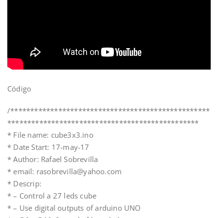
Código
/**************************************************
************************************************
* File name: cube3x3.ino
* Date Start: 17-may-17
* Author: Rafael Sobrevilla
* email: rasobrevilla@yahoo.com
* Descrip:
* – Control a 27 leds cube
* – Use digital outputs of arduino UNO