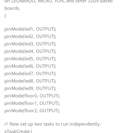
on LEONARDO, MICRO, YUN, and other 32u4 based
boards.
}
pinMode(led1, OUTPUT);
pinMode(led2, OUTPUT);
pinMode(led3, OUTPUT);
pinMode(led4, OUTPUT);
pinMode(led5, OUTPUT);
pinMode(led6, OUTPUT);
pinMode(led7, OUTPUT);
pinMode(led8, OUTPUT);
pinMode(led9, OUTPUT);
pinMode(floor0, OUTPUT);
pinMode(floor1, OUTPUT);
pinMode(floor2, OUTPUT);
// Now set up two tasks to run independently.
xTaskCreate (