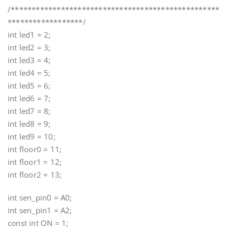
/**************************************************
******************/
int led1 = 2;
int led2 = 3;
int led3 = 4;
int led4 = 5;
int led5 = 6;
int led6 = 7;
int led7 = 8;
int led8 = 9;
int led9 = 10;
int floor0 = 11;
int floor1 = 12;
int floor2 = 13;
int sen_pin0 = A0;
int sen_pin1 = A2;
const int ON = 1;