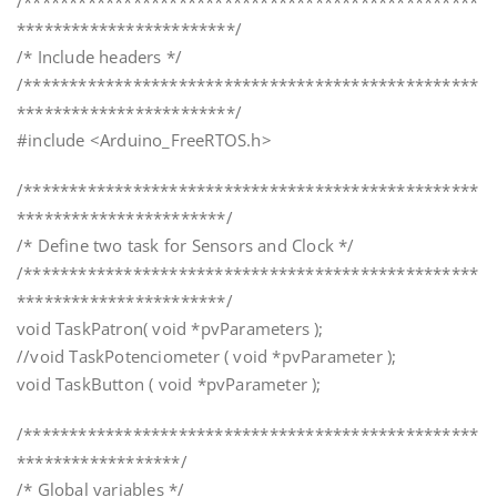
/**************************************************
************************/
/* Include headers */
/**************************************************
************************/
#include <Arduino_FreeRTOS.h>
/**************************************************
***********************/
/* Define two task for Sensors and Clock */
/**************************************************
***********************/
void TaskPatron( void *pvParameters );
//void TaskPotenciometer ( void *pvParameter );
void TaskButton ( void *pvParameter );
/**************************************************
******************/
/* Global variables */