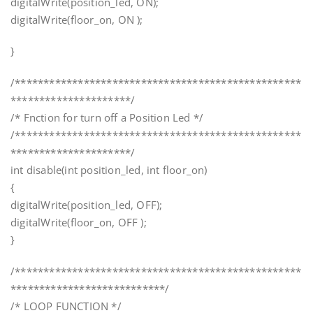
digitalWrite(position_led, ON);
digitalWrite(floor_on, ON );
}
/**************************************************
*********************/
/* Fnction for turn off a Position Led */
/**************************************************
*********************/
int disable(int position_led, int floor_on)
{
digitalWrite(position_led, OFF);
digitalWrite(floor_on, OFF );
}
/**************************************************
***************************/
/* LOOP FUNCTION */