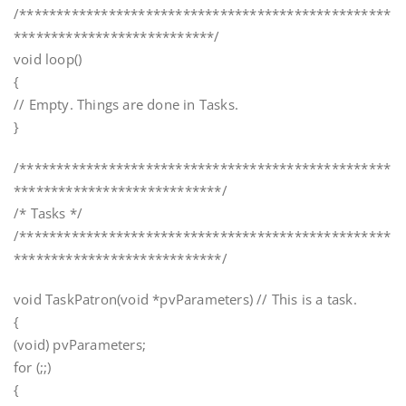
/**************************************************
***************************/
void loop()
{
// Empty. Things are done in Tasks.
}
/**************************************************
****************************/
/* Tasks */
/**************************************************
****************************/
void TaskPatron(void *pvParameters) // This is a task.
{
(void) pvParameters;
for (;;)
{