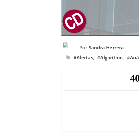
Por
Sandra Herrera
#Alertas
,
#Algoritmo
,
#Anál