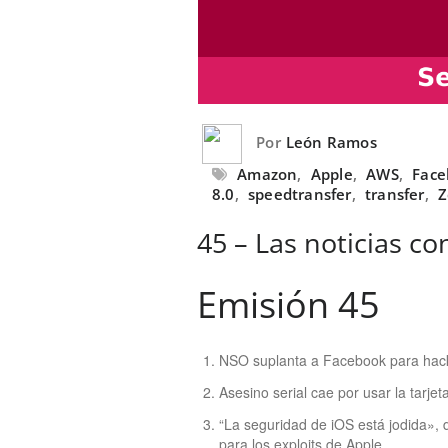
Por
León Ramos
Amazon
,
Apple
,
AWS
,
Face
8.0
,
speedtransfer
,
transfer
,
Z
45 – Las noticias co
Emisión 45
NSO suplanta a Facebook para hack
Asesino serial cae por usar la tarjet
“La seguridad de iOS está jodida», 
para los exploits de Apple