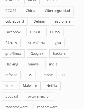
CCOSS
China
Ciberseguridad
cubieboard
Debian
espionaje
Facebook
FLISOL
FLOSS
fsl2019
FSL Vallarta
gnu
gnu/linux
Google+
hackers
Hacking
huawei
india
infosec
iOS
iPhone
IT
linux
Malware
Netflix
podcast
programación
ransomeware
ransomware