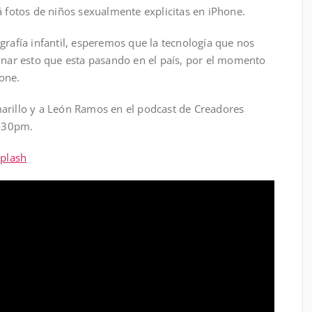
á fotos de niños sexualmente explicitas en iPhone.
grafía infantil, esperemos que la tecnología que nos
minar esto que esta pasando en el país, por el momento
one.
arillo y a León Ramos en el podcast de Creadores
8:30pm.
plash