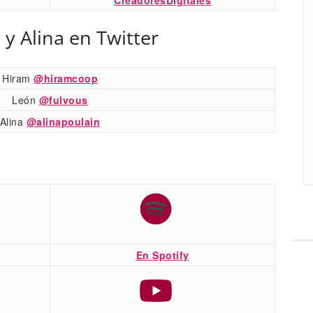
 y Alina en Twitter
Hiram
@hiramcoop
León
@fulvous
Alina
@alinapoulain
En Spotify