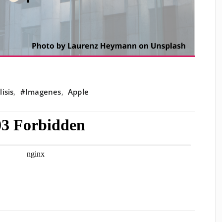
isis
,
#Imagenes
,
Apple