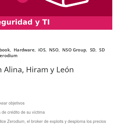
book
,
Hardware
,
iOS
,
NSO
,
NSO Group
,
SD
,
SD
erodium
n Alina, Hiram y León
ear objetivos
a de crédito de su víctima
dice Zerodium, el broker de exploits y desploma los precios