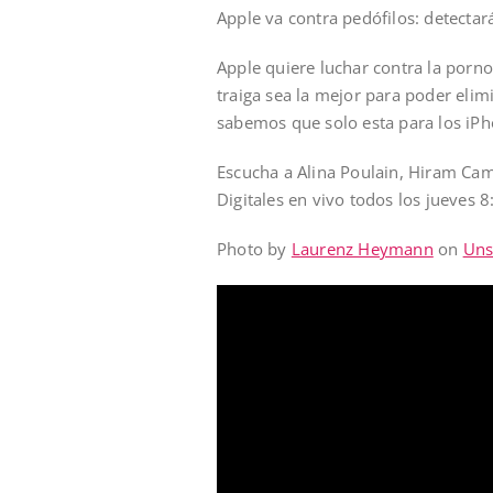
Apple va contra pedófilos: detectar
Apple quiere luchar contra la porno
traiga sea la mejor para poder eli
sabemos que solo esta para los iPh
Escucha a Alina Poulain, Hiram Cam
Digitales en vivo todos los jueves 
Photo by
Laurenz Heymann
on
Uns