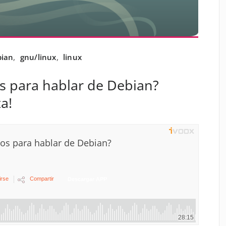
ian
,
gnu/linux
,
linux
s para hablar de Debian?
a!