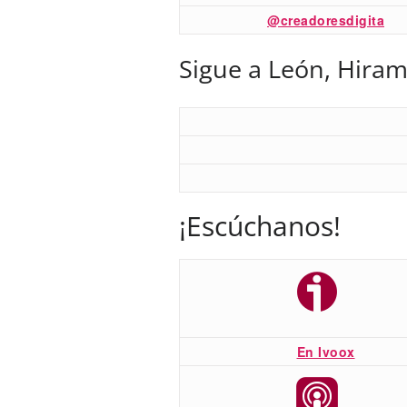
@creadoresdigita
Sigue a León, Hiram
¡Escúchanos!
En Ivoox