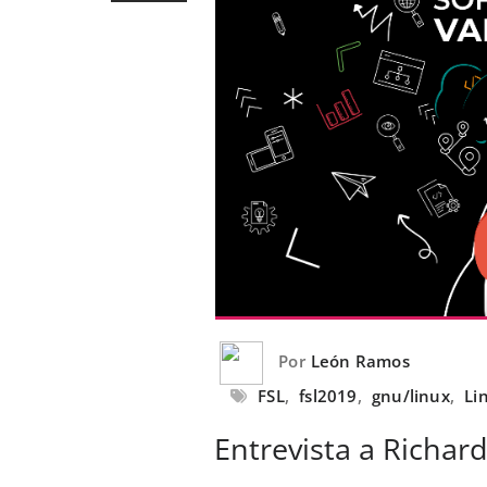
Por
León Ramos
FSL
,
fsl2019
,
gnu/linux
,
Li
Entrevista a Richar