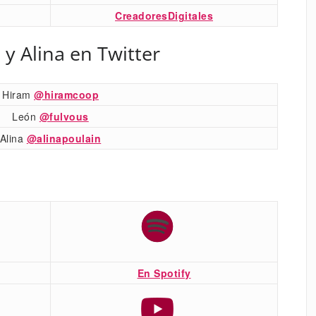
CreadoresDigitales
 y Alina en Twitter
Hiram
@hiramcoop
León
@fulvous
Alina
@alinapoulain
En Spotify