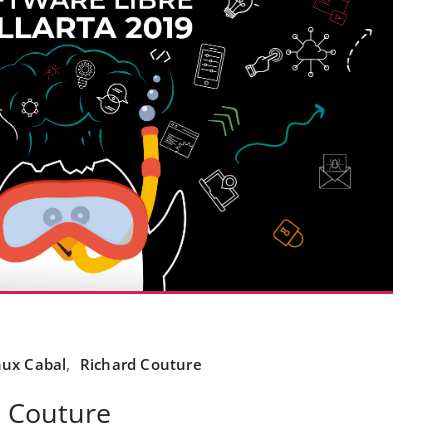
nux Cabal
,
Richard Couture
d Couture