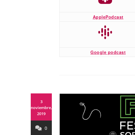
ApplePodcast
Google podcast
3
noviembre,
2019
0