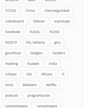
CCOSS
China
Ciberseguridad
cubieboard
Debian
espionaje
Facebook
FLISOL
FLOSS
fsl2019
FSL Vallarta
gnu
gnu/linux
Google+
hackers
Hacking
huawei
india
infosec
iOS
iPhone
IT
linux
Malware
Netflix
podcast
programación
ransomeware
ransomware