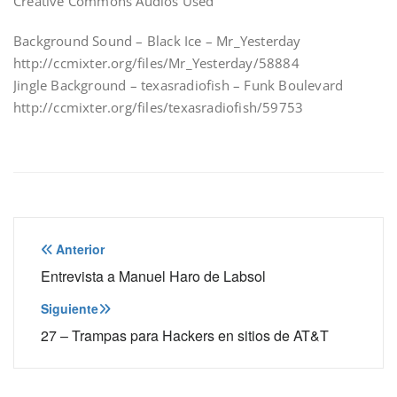
Creative Commons Audios Used
Background Sound – Black Ice – Mr_Yesterday
http://ccmixter.org/files/Mr_Yesterday/58884
Jingle Background – texasradiofish – Funk Boulevard
http://ccmixter.org/files/texasradiofish/59753
Navegación
Anterior
de
Entrevista a Manuel Haro de Labsol
entradas
Siguiente
27 – Trampas para Hackers en sitios de AT&T