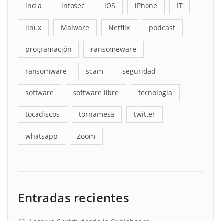
india
infosec
iOS
iPhone
IT
linux
Malware
Netflix
podcast
programación
ransomeware
ransomware
scam
seguridad
software
software libre
tecnología
tocadiscos
tornamesa
twitter
whatsapp
Zoom
Entradas recientes