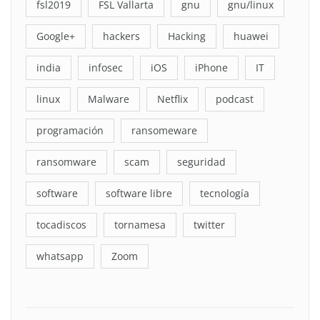
fsl2019
FSL Vallarta
gnu
gnu/linux
Google+
hackers
Hacking
huawei
india
infosec
iOS
iPhone
IT
linux
Malware
Netflix
podcast
programación
ransomeware
ransomware
scam
seguridad
software
software libre
tecnología
tocadiscos
tornamesa
twitter
whatsapp
Zoom