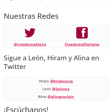
Nuestras Redes
@creadoresdigita
CreadoresDigitales
Sigue a León, Hiram y Alina en
Twitter
Hiram
@hiramcoop
León
@fulvous
Alina
@alinapoulain
¡Escúchanos!