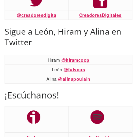
@creadoresdigita
CreadoresDigitales
Sigue a León, Hiram y Alina en
Twitter
Hiram
@hiramcoop
León
@fulvous
Alina
@alinapoulain
¡Escúchanos!