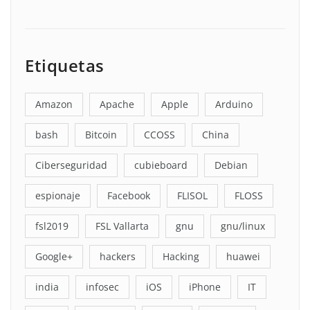
Etiquetas
Amazon
Apache
Apple
Arduino
bash
Bitcoin
CCOSS
China
Ciberseguridad
cubieboard
Debian
espionaje
Facebook
FLISOL
FLOSS
fsl2019
FSL Vallarta
gnu
gnu/linux
Google+
hackers
Hacking
huawei
india
infosec
iOS
iPhone
IT