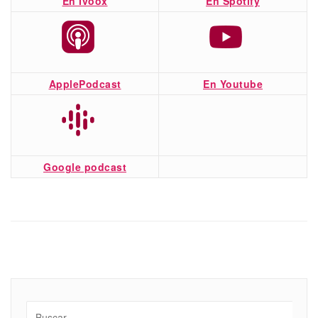
En Ivoox
En Spotify
ApplePodcast
En Youtube
Google podcast