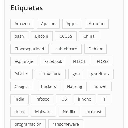
Etiquetas
Amazon
Apache
Apple
Arduino
bash
Bitcoin
CCOSS
China
Ciberseguridad
cubieboard
Debian
espionaje
Facebook
FLISOL
FLOSS
fsl2019
FSL Vallarta
gnu
gnu/linux
Google+
hackers
Hacking
huawei
india
infosec
iOS
iPhone
IT
linux
Malware
Netflix
podcast
programación
ransomeware