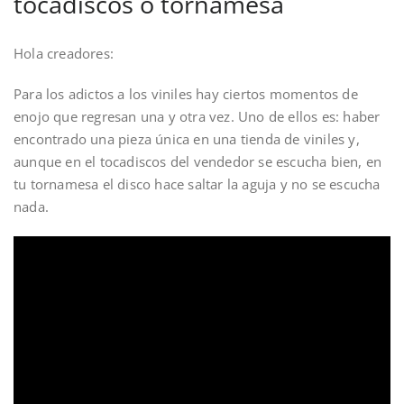
tocadiscos o tornamesa
Hola creadores:
Para los adictos a los viniles hay ciertos momentos de
enojo que regresan una y otra vez. Uno de ellos es: haber
encontrado una pieza única en una tienda de viniles y,
aunque en el tocadiscos del vendedor se escucha bien, en
tu tornamesa el disco hace saltar la aguja y no se escucha
nada.