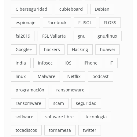
Ciberseguridad
cubieboard
Debian
espionaje
Facebook
FLISOL
FLOSS
fsl2019
FSL Vallarta
gnu
gnu/linux
Google+
hackers
Hacking
huawei
india
infosec
iOS
iPhone
IT
linux
Malware
Netflix
podcast
programación
ransomeware
ransomware
scam
seguridad
software
software libre
tecnología
tocadiscos
tornamesa
twitter