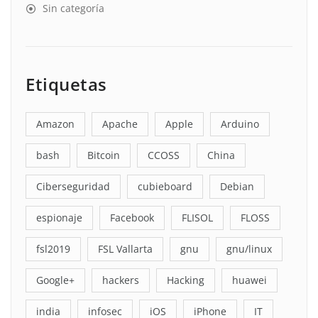
Sin categoría
Etiquetas
Amazon
Apache
Apple
Arduino
bash
Bitcoin
CCOSS
China
Ciberseguridad
cubieboard
Debian
espionaje
Facebook
FLISOL
FLOSS
fsl2019
FSL Vallarta
gnu
gnu/linux
Google+
hackers
Hacking
huawei
india
infosec
iOS
iPhone
IT