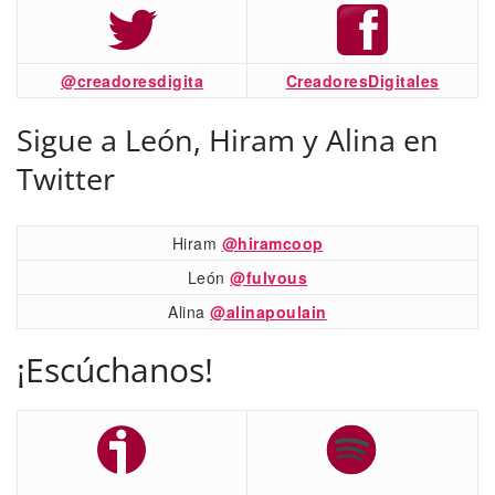
@creadoresdigita
CreadoresDigitales
Sigue a León, Hiram y Alina en
Twitter
Hiram
@hiramcoop
León
@fulvous
Alina
@alinapoulain
¡Escúchanos!