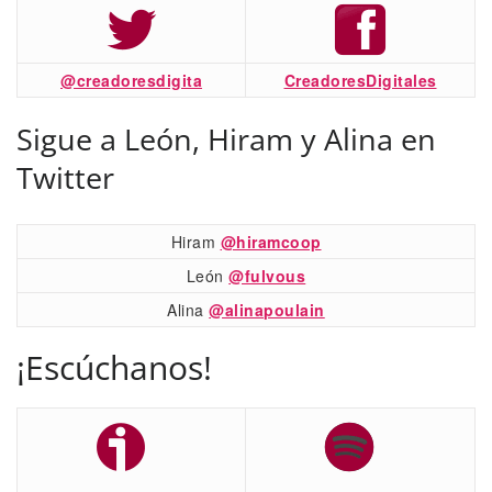
@creadoresdigita
CreadoresDigitales
Sigue a León, Hiram y Alina en
Twitter
Hiram
@hiramcoop
León
@fulvous
Alina
@alinapoulain
¡Escúchanos!