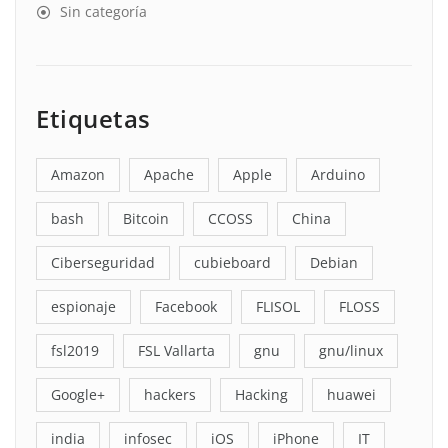
Sin categoría
Etiquetas
Amazon
Apache
Apple
Arduino
bash
Bitcoin
CCOSS
China
Ciberseguridad
cubieboard
Debian
espionaje
Facebook
FLISOL
FLOSS
fsl2019
FSL Vallarta
gnu
gnu/linux
Google+
hackers
Hacking
huawei
india
infosec
iOS
iPhone
IT