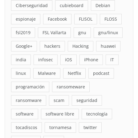
Ciberseguridad
cubieboard
Debian
espionaje
Facebook
FLISOL
FLOSS
fsl2019
FSL Vallarta
gnu
gnu/linux
Google+
hackers
Hacking
huawei
india
infosec
iOS
iPhone
IT
linux
Malware
Netflix
podcast
programación
ransomeware
ransomware
scam
seguridad
software
software libre
tecnología
tocadiscos
tornamesa
twitter