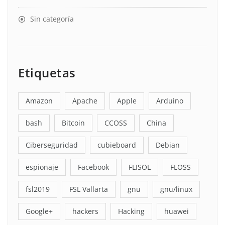
Sin categoría
Etiquetas
Amazon
Apache
Apple
Arduino
bash
Bitcoin
CCOSS
China
Ciberseguridad
cubieboard
Debian
espionaje
Facebook
FLISOL
FLOSS
fsl2019
FSL Vallarta
gnu
gnu/linux
Google+
hackers
Hacking
huawei