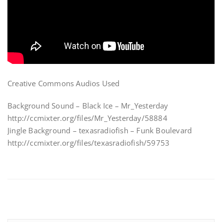
Creative Commons Audios Used
Background Sound – Black Ice – Mr_Yesterday
http://ccmixter.org/files/Mr_Yesterday/58884
Jingle Background – texasradiofish – Funk Boulevard
http://ccmixter.org/files/texasradiofish/59753