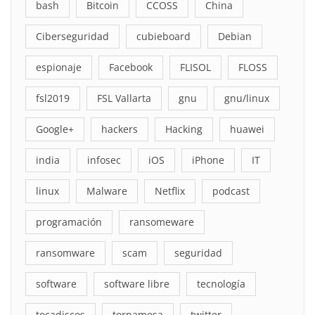
bash
Bitcoin
CCOSS
China
Ciberseguridad
cubieboard
Debian
espionaje
Facebook
FLISOL
FLOSS
fsl2019
FSL Vallarta
gnu
gnu/linux
Google+
hackers
Hacking
huawei
india
infosec
iOS
iPhone
IT
linux
Malware
Netflix
podcast
programación
ransomeware
ransomware
scam
seguridad
software
software libre
tecnología
tocadiscos
tornamesa
twitter