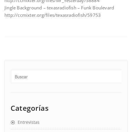
http://ccmixter.org/files/Mr_Yesterday/58884
Jingle Background – texasradiofish – Funk Boulevard
http://ccmixter.org/files/texasradiofish/59753
Categorías
Entrevistas