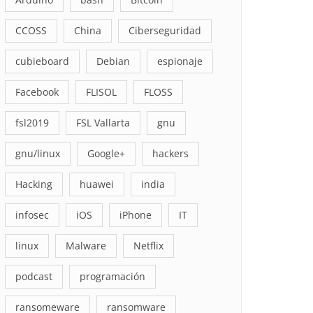
CCOSS
China
Ciberseguridad
cubieboard
Debian
espionaje
Facebook
FLISOL
FLOSS
fsl2019
FSL Vallarta
gnu
gnu/linux
Google+
hackers
Hacking
huawei
india
infosec
iOS
iPhone
IT
linux
Malware
Netflix
podcast
programación
ransomeware
ransomware