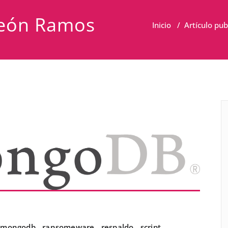
eón Ramos
Inicio
/
Artículo pu
mongodb
,
ransomeware
,
respaldo
,
script