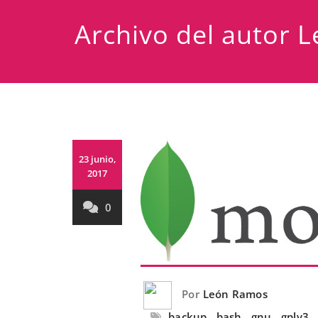
Archivo del autor
L
23 junio,
2017
0
Por
León Ramos
backup
,
bash
,
gnu
,
gplv3
,