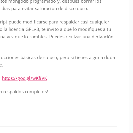
datos mongodb programado y, después borrar los
ías para evitar saturación de disco duro.
ipt puede modificarse para respaldar casi cualquier
 la licencia GPLv3, te invito a que lo modifiques a tu
una vez que lo cambies. Puedes realizar una derivación
rucciones básicas de su uso, pero si tienes alguna duda
e.
o:
https://goo.gl/wKfiVK
n respaldos completos!