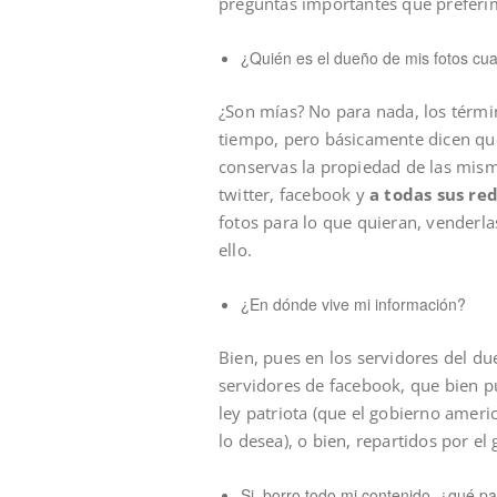
preguntas importantes que preferi
¿Quién es el dueño de mis fotos cua
¿Son mías? No para nada, los térmi
tiempo, pero básicamente dicen que 
conservas la propiedad de las mism
twitter, facebook y
a todas sus re
fotos para lo que quieran, venderlas
ello.
¿En dónde vive mi información?
Bien, pues en los servidores del due
servidores de facebook, que bien p
ley patriota (que el gobierno americ
lo desea), o bien, repartidos por el
Si borro todo mi contenido, ¿qué p