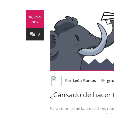
16 junio,
2017
0
Por
León Ramos
gn
¿Cansado de hacer t
Para como están las cosas hoy, mu