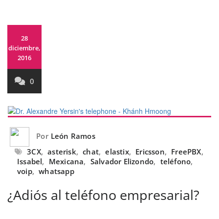
28
diciembre,
2016
0
Por
León Ramos
3CX
,
asterisk
,
chat
,
elastix
,
Ericsson
,
FreePBX
,
Issabel
,
Mexicana
,
Salvador Elizondo
,
teléfono
,
voip
,
whatsapp
¿Adiós al teléfono empresarial?