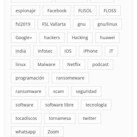
espionaje
Facebook
FLISOL
FLOSS
fsl2019
FSL Vallarta
gnu
gnu/linux
Google+
hackers
Hacking
huawei
india
infosec
iOS
iPhone
IT
linux
Malware
Netflix
podcast
programación
ransomeware
ransomware
scam
seguridad
software
software libre
tecnología
tocadiscos
tornamesa
twitter
whatsapp
Zoom