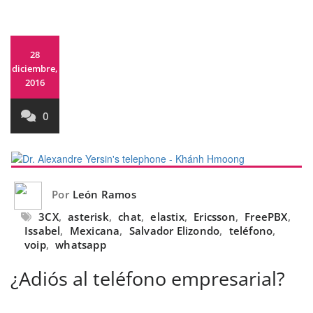
28
diciembre,
2016
0
Por
León Ramos
3CX
,
asterisk
,
chat
,
elastix
,
Ericsson
,
FreePBX
,
Issabel
,
Mexicana
,
Salvador Elizondo
,
teléfono
,
voip
,
whatsapp
¿Adiós al teléfono empresarial?