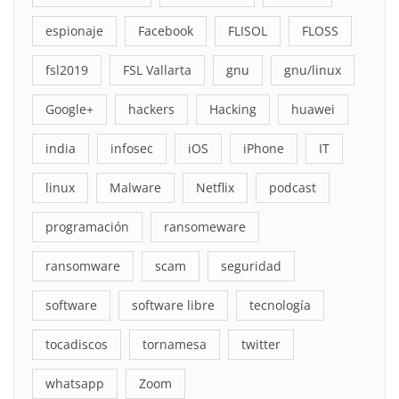
espionaje
Facebook
FLISOL
FLOSS
fsl2019
FSL Vallarta
gnu
gnu/linux
Google+
hackers
Hacking
huawei
india
infosec
iOS
iPhone
IT
linux
Malware
Netflix
podcast
programación
ransomeware
ransomware
scam
seguridad
software
software libre
tecnología
tocadiscos
tornamesa
twitter
whatsapp
Zoom