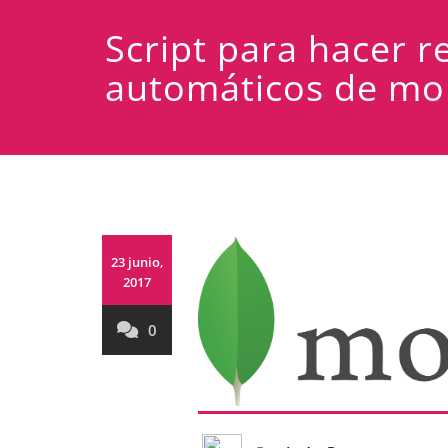
Script para hacer r
automáticos de m
23 junio,
2017
0