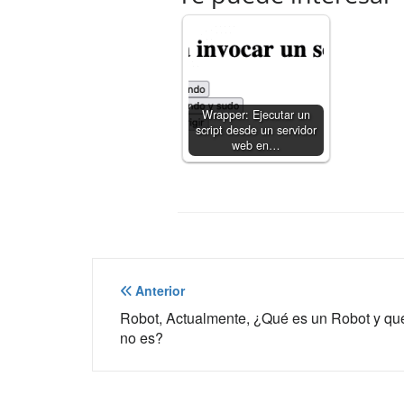
Wrapper: Ejecutar un
script desde un servidor
web en…
Navegación
Anterior
de
Robot, Actualmente, ¿Qué es un Robot y qu
no es?
entradas