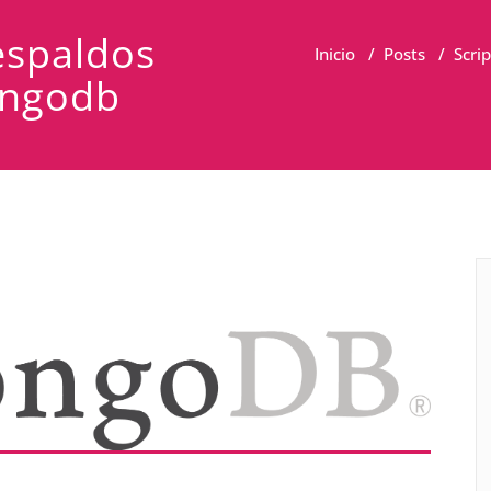
espaldos
Inicio
/
Posts
/
Scri
ongodb