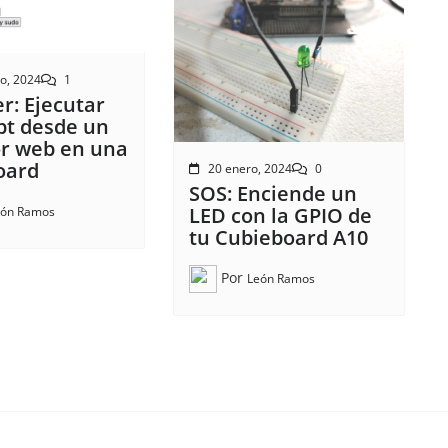
ro, 2024
1
r: Ejecutar
pt desde un
or web en una
oard
20 enero, 2024
0
SOS: Enciende un
LED con la GPIO de
eón Ramos
tu Cubieboard A10
Por
León Ramos