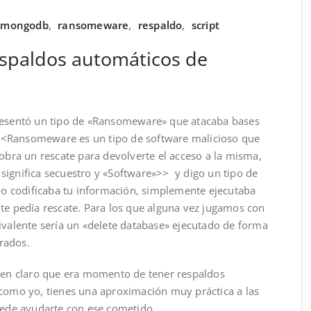
mongodb
,
ransomeware
,
respaldo
,
script
espaldos automáticos de
presentó un tipo de «Ransomeware» que atacaba bases
<<Ransomeware es un tipo de software malicioso que
cobra un rescate para devolverte el acceso a la misma,
significa secuestro y «Software»>> y digo un tipo de
 codificaba tu información, simplemente ejecutaba
 te pedía rescate. Para los que alguna vez jugamos con
ivalente sería un «delete database» ejecutado de forma
rados.
bien claro que era momento de tener respaldos
 como yo, tienes una aproximación muy práctica a las
puede ayudarte con ese cometido.