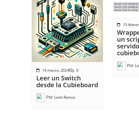
15 febre
Wrappe
un scri
servid
cubieb
Por
L
14 marzo, 2024
0
Leer un Switch
desde la Cubieboard
Por
León Ramos