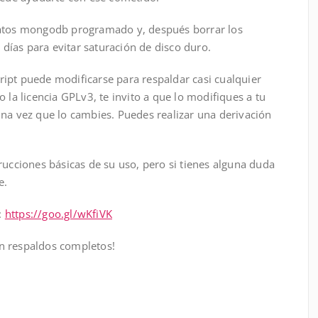
datos mongodb programado y, después borrar los
ías para evitar saturación de disco duro.
ipt puede modificarse para respaldar casi cualquier
 la licencia GPLv3, te invito a que lo modifiques a tu
una vez que lo cambies. Puedes realizar una derivación
rucciones básicas de su uso, pero si tienes alguna duda
e.
o:
https://goo.gl/wKfiVK
n respaldos completos!