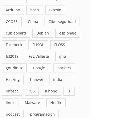
Arduino
bash
Bitcoin
CCOSS
China
Ciberseguridad
cubieboard
Debian
espionaje
Facebook
FLISOL
FLOSS
fsl2019
FSL Vallarta
gnu
gnu/linux
Google+
hackers
Hacking
huawei
india
infosec
iOS
iPhone
IT
linux
Malware
Netflix
podcast
programación