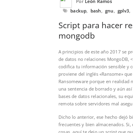
Por
León Ramos
backup
,
bash
,
gnu
,
gplv3
,
Script para hacer r
mongodb
A principios de este año 2017 se 
de datos no relaciones MongoDB, 
codifica tu información sensible y 
proviene del inglés «Ransome» que 
Ransomeware porque en realidad no
una sentencia de borrado y aún así
bases de datos relacionales, su equ
remota sobre servidores mal asegu
Dicho lo anterior, ese hecho dejó 
frecuentes y bien almacenados. Si,
cosas, aquí te dejo un script que 