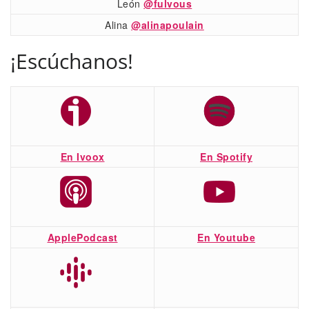
León
@fulvous
Alina
@alinapoulain
¡Escúchanos!
En Ivoox
En Spotify
ApplePodcast
En Youtube