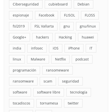
Ciberseguridad
cubieboard
Debian
espionaje
Facebook
FLISOL
FLOSS
fsl2019
FSL Vallarta
gnu
gnu/linux
Google+
hackers
Hacking
huawei
india
infosec
iOS
iPhone
IT
linux
Malware
Netflix
podcast
programación
ransomeware
ransomware
scam
seguridad
software
software libre
tecnología
tocadiscos
tornamesa
twitter