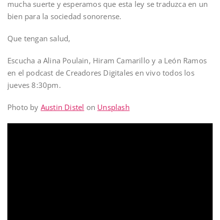
mucha suerte y esperamos que esta ley se traduzca en un
bien para la sociedad sonorense.
Que tengan salud,
Escucha a Alina Poulain, Hiram Camarillo y a León Ramos
en el podcast de Creadores Digitales en vivo todos los
jueves 8:30pm.
Photo by
Austin Distel
on
Unsplash