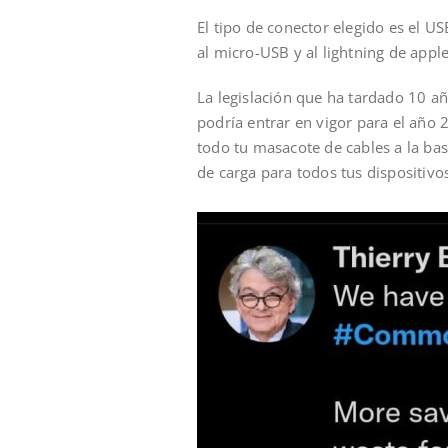
El tipo de conector elegido es el U
al micro-USB y al lightning de appl
La legislación que ha tardado 10 añ
podría entrar en vigor para el año 
todo tu masacote de cables a la ba
de carga para todos tus dispositivo