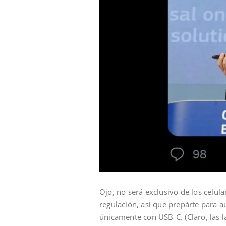
Ojo, no será exclusivo de los celula
regulación, así que prepárte para 
únicamente con USB-C. (Claro, las l