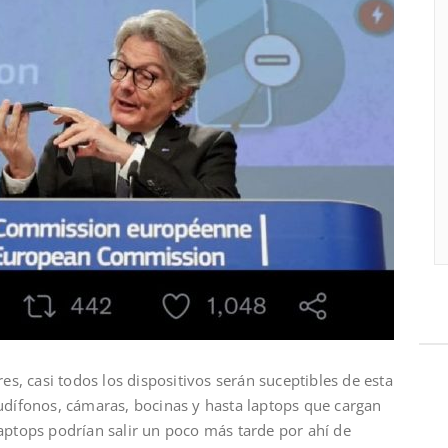
res, casi todos los dispositivos serán suceptibles de esta
audífonos, cámaras, bocinas y hasta laptops que cargan
aptops podrían salir un poco más tarde por ahí de