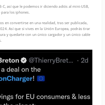
SB-C, así que le podemos ir diciendo adiós al mini-USB,
e para los iphones.
os en convertirse en una realidad, tras ser publicada,
2024. Así que si vives en la Unión Europea, podrás tirar
sura y quedarte con un único cargador y un único cable
s.