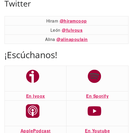
Twitter
Hiram
@hiramcoop
León
@fulvous
Alina
@alinapoulain
¡Escúchanos!
En Ivoox
En Spotify
ApplePodcast
En Youtube