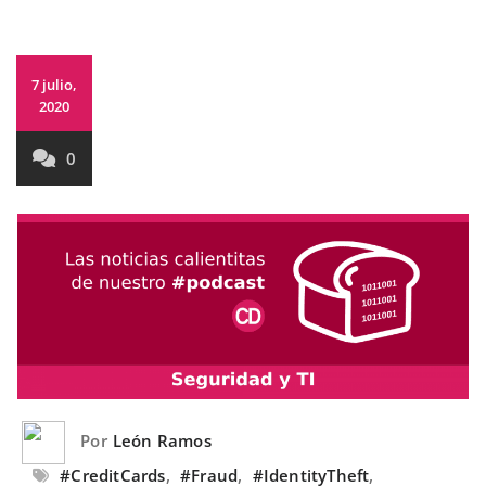
7 julio,
2020
0
Por
León Ramos
#CreditCards
,
#Fraud
,
#IdentityTheft
,