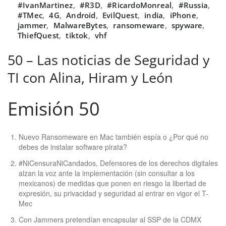
#IvanMartinez
,
#R3D
,
#RicardoMonreal
,
#Russia
,
#TMec
,
4G
,
Android
,
EvilQuest
,
india
,
iPhone
,
jammer
,
MalwareBytes
,
ransomeware
,
spyware
,
ThiefQuest
,
tiktok
,
vhf
50 – Las noticias de Seguridad y
TI con Alina, Hiram y León
Emisión 50
Nuevo Ransomeware en Mac también espía o ¿Por qué no
debes de instalar software pirata?
#NiCensuraNiCandados, Defensores de los derechos digitales
alzan la voz ante la implementación (sin consultar a los
mexicanos) de medidas que ponen en riesgo la libertad de
expresión, su privacidad y seguridad al entrar en vigor el T-
Mec
Con Jammers pretendían encapsular al SSP de la CDMX