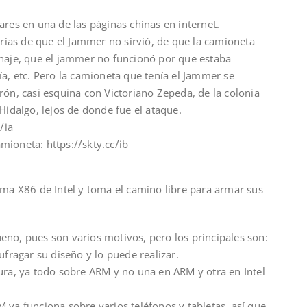
ares en una de las páginas chinas en internet.
torias de que el Jammer no sirvió, de que la camioneta
onaje, que el jammer no funcionó por que estaba
ía, etc. Pero la camioneta que tenía el Jammer se
rón, casi esquina con Victoriano Zepeda, de la colonia
Hidalgo, lejos de donde fue el ataque.
/ia
mioneta: https://skty.cc/ib
orma X86 de Intel y toma el camino libre para armar sus
eno, pues son varios motivos, pero los principales son:
ufragar su diseño y lo puede realizar.
ura, ya todo sobre ARM y no una en ARM y otra en Intel
 ya funciona sobre varios teléfonos y tabletas, así que