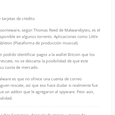
tarjetas de cŕedito
ransomeware, según Thomas Reed de Malwarebytes, es el
sponible en algunos torrents. Aplicaciones como Little
Ableton (Plataforma de producción musical).
podido identificar pagos a la wallet Bitcoin que los
rescate, no se descarta la posibilidad de que este
su cuota de mercado.
alware es que no ofrece una cuenta de correo
aguen rescate, así que eso hace dudar si realmente fue
e un addon que le agregaron al spyware. Peor aún,
ealidad.
de Libre Comercio, después de meses y meses de