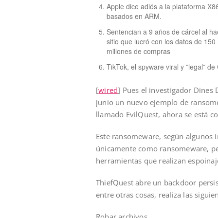
Apple dice adiós a la plataforma X8
basados en ARM.
Sentencian a 9 años de cárcel al ha
sitio que lucró con los datos de 15
millones de compras
TikTok, el spyware viral y ”legal” de
[
wired
] Pues el investigador Dines
junio un nuevo ejemplo de ransom
llamado EvilQuest, ahora se está 
Este ransomeware, según algunos i
únicamente como ransomeware, per
herramientas que realizan espoinaje
ThiefQuest abre un backdoor persiste
entre otras cosas, realiza las sigui
Robar archivos