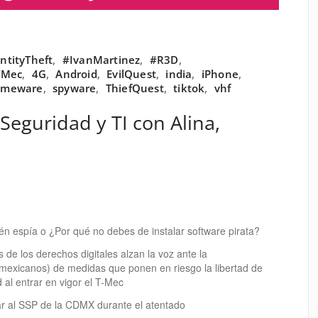
ntityTheft
,
#IvanMartinez
,
#R3D
,
TMec
,
4G
,
Android
,
EvilQuest
,
india
,
iPhone
,
omeware
,
spyware
,
ThiefQuest
,
tiktok
,
vhf
 Seguridad y TI con Alina,
espía o ¿Por qué no debes de instalar software pirata?
e los derechos digitales alzan la voz ante la
 mexicanos) de medidas que ponen en riesgo la libertad de
 al entrar en vigor el T-Mec
 al SSP de la CDMX durante el atentado