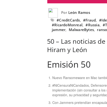
Por
León Ramos
#CreditCards
,
#Fraud
,
#Ide
#RicardoMonreal
,
#Russia
,
#
jammer
,
MalwareBytes
,
rans
50 – Las noticias de
Hiram y León
Emisión 50
Nuevo Ransomeware en Mac también 
#NiCensuraNiCandados, Defensores d
implementación (sin consultar a los
expresión, su privacidad y seguridad
Con Jammers pretendían encapsular