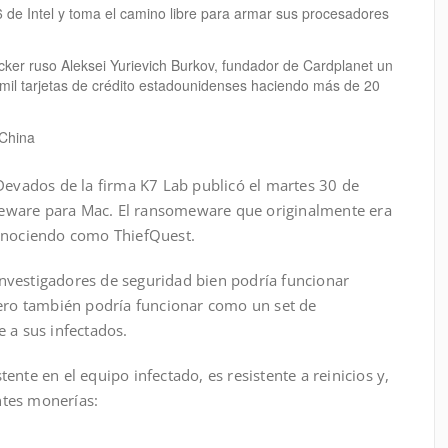
6 de Intel y toma el camino libre para armar sus procesadores
cker ruso Aleksei Yurievich Burkov, fundador de Cardplanet un
0 mil tarjetas de crédito estadounidenses haciendo más de 20
 China
 Devados de la firma K7 Lab publicó el martes 30 de
eware para Mac. El ransomeware que originalmente era
conociendo como ThiefQuest.
nvestigadores de seguridad bien podría funcionar
o también podría funcionar como un set de
 a sus infectados.
nte en el equipo infectado, es resistente a reinicios y,
entes monerías: