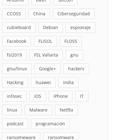
CCOSS
China
Ciberseguridad
cubieboard
Debian
espionaje
Facebook
FLISOL
FLOSS
fsl2019
FSL Vallarta
gnu
gnu/linux
Google+
hackers
Hacking
huawei
india
infosec
iOS
iPhone
IT
linux
Malware
Netflix
podcast
programación
ransomeware
ransomware