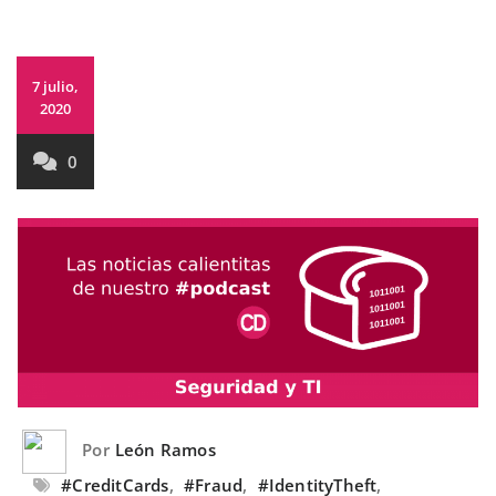
7 julio,
2020
0
Por
León Ramos
#CreditCards
,
#Fraud
,
#IdentityTheft
,