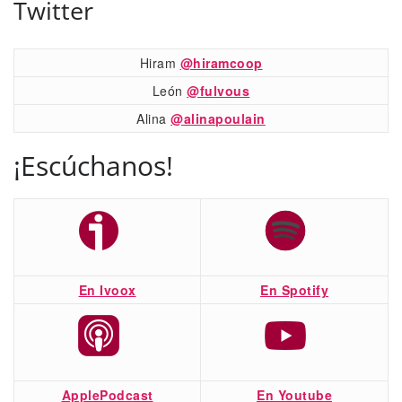
Twitter
Hiram
@hiramcoop
León
@fulvous
Alina
@alinapoulain
¡Escúchanos!
En Ivoox
En Spotify
ApplePodcast
En Youtube