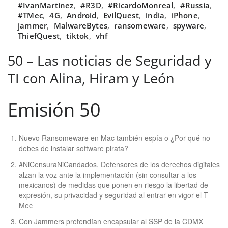
#IvanMartinez
,
#R3D
,
#RicardoMonreal
,
#Russia
,
#TMec
,
4G
,
Android
,
EvilQuest
,
india
,
iPhone
,
jammer
,
MalwareBytes
,
ransomeware
,
spyware
,
ThiefQuest
,
tiktok
,
vhf
50 – Las noticias de Seguridad y
TI con Alina, Hiram y León
Emisión 50
Nuevo Ransomeware en Mac también espía o ¿Por qué no
debes de instalar software pirata?
#NiCensuraNiCandados, Defensores de los derechos digitales
alzan la voz ante la implementación (sin consultar a los
mexicanos) de medidas que ponen en riesgo la libertad de
expresión, su privacidad y seguridad al entrar en vigor el T-
Mec
Con Jammers pretendían encapsular al SSP de la CDMX