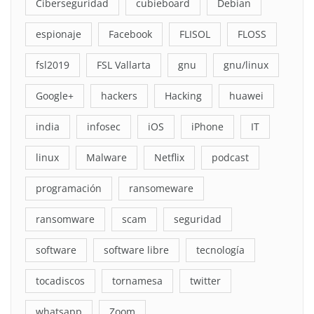
Ciberseguridad
cubieboard
Debian
espionaje
Facebook
FLISOL
FLOSS
fsl2019
FSL Vallarta
gnu
gnu/linux
Google+
hackers
Hacking
huawei
india
infosec
iOS
iPhone
IT
linux
Malware
Netflix
podcast
programación
ransomeware
ransomware
scam
seguridad
software
software libre
tecnología
tocadiscos
tornamesa
twitter
whatsapp
Zoom