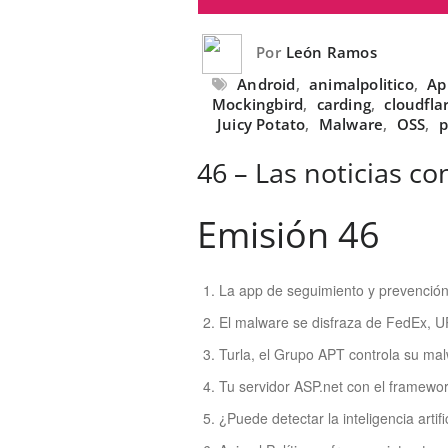
Por
León Ramos
Android
,
animalpolitico
,
Ap
Mockingbird
,
carding
,
cloudfla
Juicy Potato
,
Malware
,
OSS
,
p
46 – Las noticias co
Emisión 46
La app de seguimiento y prevención 
El malware se disfraza de FedEx, U
Turla, el Grupo APT controla su mal
Tu servidor ASP.net con el framework
¿Puede detectar la inteligencia artifi