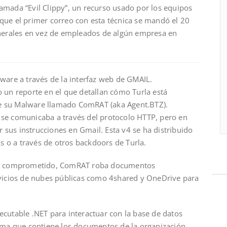
amada “Evil Clippy”, un recurso usado por los equipos
que el primer correo con esta técnica se mandó el 20
enerales en vez de empleados de algún empresa en
ware a través de la interfaz web de GMAIL.
o un reporte en el que detallan cómo Turla está
e su Malware llamado ComRAT (aka Agent.BTZ).
 se comunicaba a través del protocolo HTTP, pero en
ir sus instrucciones en Gmail. Esta v4 se ha distribuido
 o a través de otros backdoors de Turla.
ivo comprometido, ComRAT roba documentos
rvicios de nubes públicas como 4shared y OneDrive para
ecutable .NET para interactuar con la base de datos
tima que contiene los documentos de la organización,