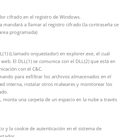
or cifrado en el registro de Windows.
 mandará a llamar al registro cifrado (la contraseña se
tarea programada)
LL(1) (Llamado orquestador) en explorer.exe, el cual
 web. El DLL(1) se comunica con el DLL(2) que está en
icación con el C&C.
ando para exfiltrar los archivos almacenados en el
ed interna, instalar otros malwares y monitorear los
ado.
s, monta una carpeta de un espacio en la nube a través
co y la cookie de autenticación en el sistema de
estador.