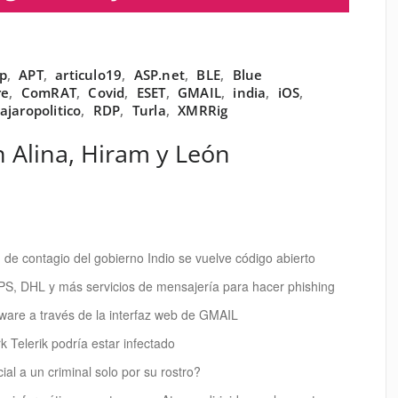
p
,
APT
,
articulo19
,
ASP.net
,
BLE
,
Blue
re
,
ComRAT
,
Covid
,
ESET
,
GMAIL
,
india
,
iOS
,
ajaropolitico
,
RDP
,
Turla
,
XMRRig
n Alina, Hiram y León
de contagio del gobierno Indio se vuelve código abierto
PS, DHL y más servicios de mensajería para hacer phishing
ware a través de la interfaz web de GMAIL
 Telerik podría estar infectado
cial a un criminal solo por su rostro?