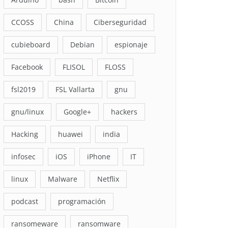
CCOSS
China
Ciberseguridad
cubieboard
Debian
espionaje
Facebook
FLISOL
FLOSS
fsl2019
FSL Vallarta
gnu
gnu/linux
Google+
hackers
Hacking
huawei
india
infosec
iOS
iPhone
IT
linux
Malware
Netflix
podcast
programación
ransomeware
ransomware