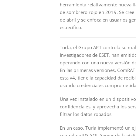
herramienta relativamente nueva ll
de sombrero rojo en 2019. Se cree 
de abril y se enfoca en usuarios g
específico.
Turla, el Grupo APT controla su mal
Investigadores de ESET, han emitid
operando con una nueva versión d
En las primeras versiones, ComRAT
esta v4, tiene la capacidad de recib
usando credenciales comprometidas
Una vez instalado en un disposit
confidenciales, y aprovecha los se
filtrar los datos robados.
En un caso, Turla implementó un ej
central de MS SQL Server de la víc