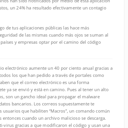
ios han sido notificados por medio de ésta aplicación
stos, un 24% ha resultado efectivamente un contagio
go de tus aplicaciones públicas las hace más
 seguridad de las mismas cuando más ojos se suman al
s países y empresas optar por el camino del código
io electrónico aumente un 40 por ciento anual gracias a
 y todos los que han pedido a través de portales como
aben que el correo electrónico es una forma
te ya se envió y está en camino. Pues al tener un alto
tos, son un gancho ideal para propagar el malware
datos bancarios. Los correos supuestamente te
los usuarios que habiliten “Macros”, un comando común
es entonces cuando un archivo malicioso se descarga.
i-virus gracias a que modificaron el código y usan una