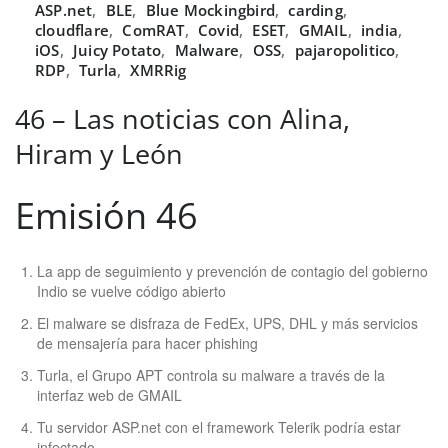
ASP.net
,
BLE
,
Blue Mockingbird
,
carding
,
cloudflare
,
ComRAT
,
Covid
,
ESET
,
GMAIL
,
india
,
iOS
,
Juicy Potato
,
Malware
,
OSS
,
pajaropolitico
,
RDP
,
Turla
,
XMRRig
46 – Las noticias con Alina,
Hiram y León
Emisión 46
La app de seguimiento y prevención de contagio del gobierno
Indio se vuelve código abierto
El malware se disfraza de FedEx, UPS, DHL y más servicios
de mensajería para hacer phishing
Turla, el Grupo APT controla su malware a través de la
interfaz web de GMAIL
Tu servidor ASP.net con el framework Telerik podría estar
infectado