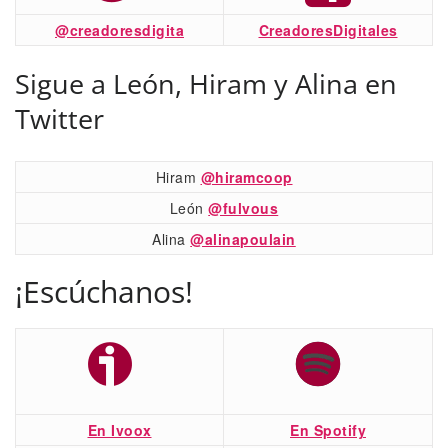
@creadoresdigita
CreadoresDigitales
Sigue a León, Hiram y Alina en
Twitter
Hiram
@hiramcoop
León
@fulvous
Alina
@alinapoulain
¡Escúchanos!
En Ivoox
En Spotify