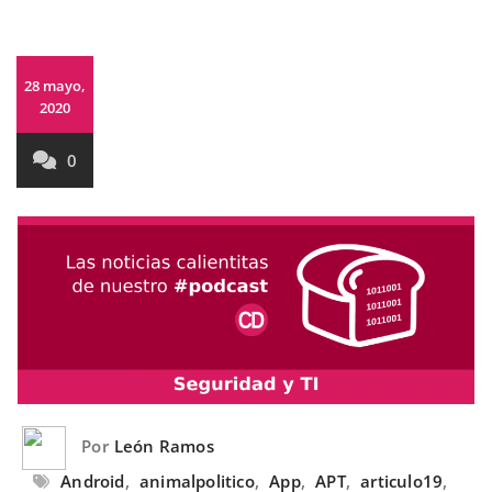
28 mayo,
2020
0
Por
León Ramos
Android
,
animalpolitico
,
App
,
APT
,
articulo19
,