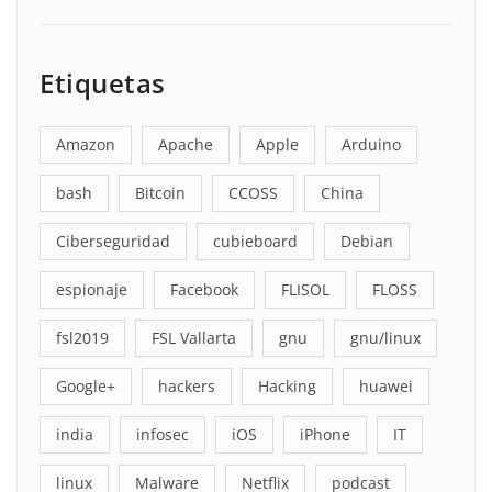
Etiquetas
Amazon
Apache
Apple
Arduino
bash
Bitcoin
CCOSS
China
Ciberseguridad
cubieboard
Debian
espionaje
Facebook
FLISOL
FLOSS
fsl2019
FSL Vallarta
gnu
gnu/linux
Google+
hackers
Hacking
huawei
india
infosec
iOS
iPhone
IT
linux
Malware
Netflix
podcast