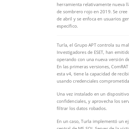
herramienta relativamente nueva ll
de sombrero rojo en 2019. Se cree 
de abril y se enfoca en usuarios g
específico.
Turla, el Grupo APT controla su mal
Investigadores de ESET, han emitid
operando con una nueva versión d
En las primeras versiones, ComRAT
esta v4, tiene la capacidad de recib
usando credenciales comprometidas
Una vez instalado en un disposit
confidenciales, y aprovecha los se
filtrar los datos robados.
En un caso, Turla implementó un ej
central de MS SQL Server de la víc