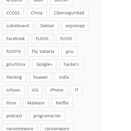
CCOSS
China
Ciberseguridad
cubieboard
Debian
espionaje
Facebook
FLISOL
FLOSS
fsl2019
FSL Vallarta
gnu
gnu/linux
Google+
hackers
Hacking
huawei
india
infosec
iOS
iPhone
IT
linux
Malware
Netflix
podcast
programación
ransomeware
ransomware