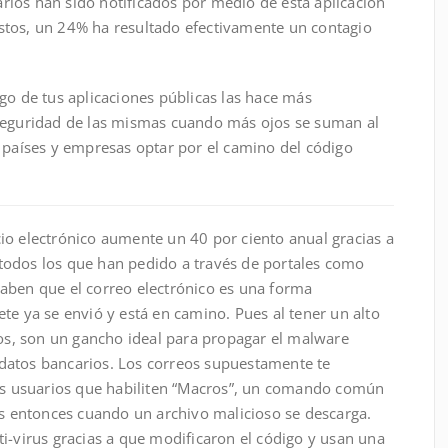
ios han sido notificados por medio de ésta aplicación
stos, un 24% ha resultado efectivamente un contagio
go de tus aplicaciones públicas las hace más
 seguridad de las mismas cuando más ojos se suman al
s países y empresas optar por el camino del código
io electrónico aumente un 40 por ciento anual gracias a
 y todos los que han pedido a través de portales como
aben que el correo electrónico es una forma
te ya se envió y está en camino. Pues al tener un alto
tos, son un gancho ideal para propagar el malware
datos bancarios. Los correos supuestamente te
los usuarios que habiliten “Macros”, un comando común
es entonces cuando un archivo malicioso se descarga.
i-virus gracias a que modificaron el código y usan una