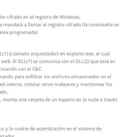
or cifrado en el registro de Windows.
 mandará a llamar al registro cifrado (la contraseña se
tarea programada)
LL(1) (Llamado orquestador) en explorer.exe, el cual
 web. El DLL(1) se comunica con el DLL(2) que está en
icación con el C&C.
ando para exfiltrar los archivos almacenados en el
ed interna, instalar otros malwares y monitorear los
ado.
s, monta una carpeta de un espacio en la nube a través
co y la cookie de autenticación en el sistema de
estador.