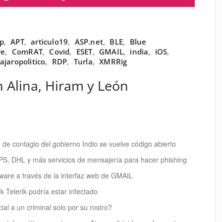
p
,
APT
,
articulo19
,
ASP.net
,
BLE
,
Blue
re
,
ComRAT
,
Covid
,
ESET
,
GMAIL
,
india
,
iOS
,
ajaropolitico
,
RDP
,
Turla
,
XMRRig
n Alina, Hiram y León
de contagio del gobierno Indio se vuelve código abierto
PS, DHL y más servicios de mensajería para hacer phishing
ware a través de la interfaz web de GMAIL
 Telerik podría estar infectado
cial a un criminal solo por su rostro?