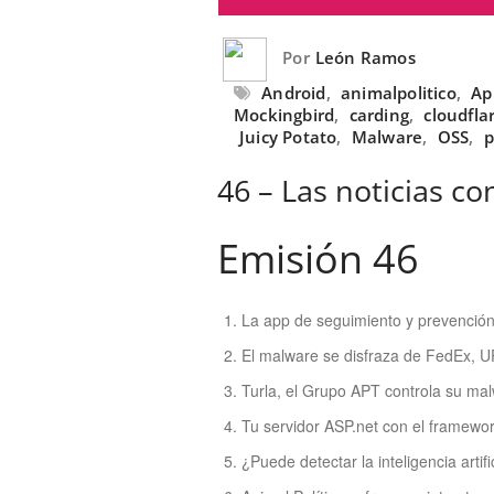
Por
León Ramos
Android
,
animalpolitico
,
Ap
Mockingbird
,
carding
,
cloudfla
Juicy Potato
,
Malware
,
OSS
,
p
46 – Las noticias co
Emisión 46
La app de seguimiento y prevención 
El malware se disfraza de FedEx, U
Turla, el Grupo APT controla su mal
Tu servidor ASP.net con el framework
¿Puede detectar la inteligencia artifi