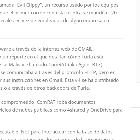
amada “Evil Clippy”, un recurso usado por los equipos
que el primer correo con esta técnica se mandó el 20
enerales en vez de empleados de algún empresa en
ware a través de la interfaz web de GMAIL.
o un reporte en el que detallan cómo Turla está
e su Malware llamado ComRAT (aka Agent.BTZ).
 se comunicaba a través del protocolo HTTP, pero en
ir sus instrucciones en Gmail. Esta v4 se ha distribuido
 o a través de otros backdoors de Turla.
ivo comprometido, ComRAT roba documentos
rvicios de nubes públicas como 4shared y OneDrive para
ecutable .NET para interactuar con la base de datos
tima que contiene los documentos de la organización,