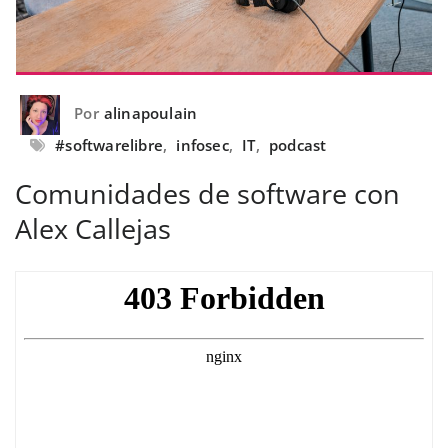
Por
alinapoulain
#softwarelibre
,
infosec
,
IT
,
podcast
Comunidades de software con
Alex Callejas