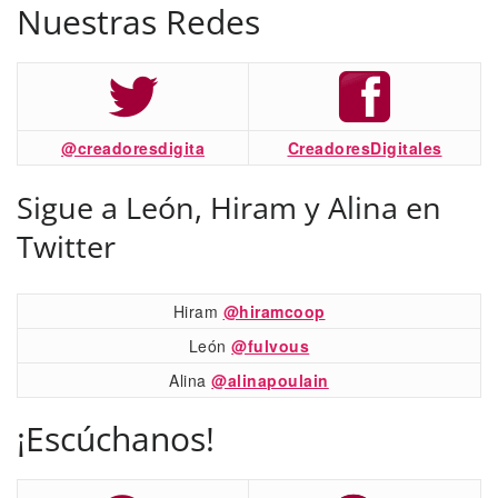
Nuestras Redes
@creadoresdigita
CreadoresDigitales
Sigue a León, Hiram y Alina en
Twitter
Hiram
@hiramcoop
León
@fulvous
Alina
@alinapoulain
¡Escúchanos!