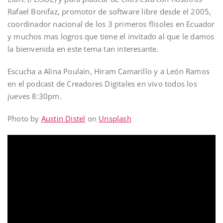
Rafael Bonifaz, promotor de software libre desde el 2005,
coordinador nacional de los 3 primeros flisoles en Ecuador
y muchos mas logros que tiene el invitado al que le damos
la bienvenida en este tema tan interesante.
Escucha a Alina Poulain, Hiram Camarillo y a León Ramos
en el podcast de Creadores Digitales en vivo todos los
jueves 8:30pm.
Photo by
Austin Distel
on
Unsplash