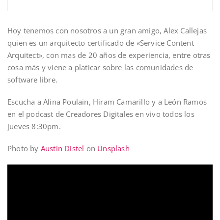
Hoy tenemos con nosotros a un gran amigo, Alex Callejas
quien es un arquitecto certificado de «Service Content
Arquitect», con mas de 20 años de experiencia, entre otras
cosa más y viene a platicar sobre las comunidades de
software libre.
Escucha a Alina Poulain, Hiram Camarillo y a León Ramos
en el podcast de Creadores Digitales en vivo todos los
jueves 8:30pm.
Photo by
Austin Distel
on
Unsplash