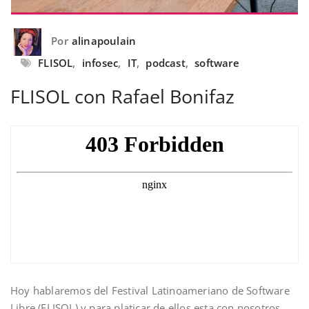
Por
alinapoulain
FLISOL
,
infosec
,
IT
,
podcast
,
software
FLISOL con Rafael Bonifaz
Hoy hablaremos del Festival Latinoameriano de Software
Libre (FLISOL) y para platicar de ellos esta con nosotros