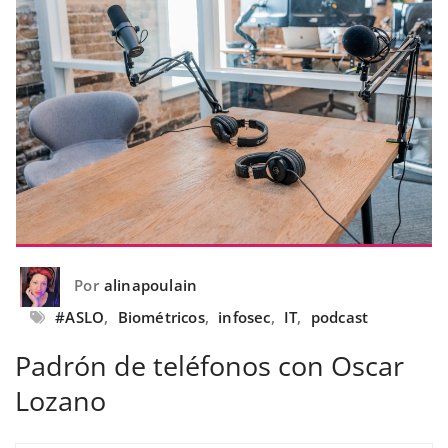
Por
alinapoulain
#ASLO
,
Biométricos
,
infosec
,
IT
,
podcast
Padrón de teléfonos con Oscar
Lozano