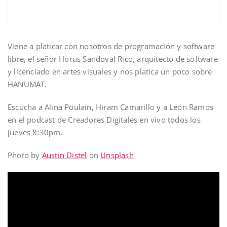
Viene a platicar con nosotros de programación y software
libre, el señor Horus Sandoval Rico, arquitecto de software
y licenciado en artes visuales y nos platica un poco sobre
HANUMAT.
Escucha a Alina Poulain, Hiram Camarillo y a León Ramos
en el podcast de Creadores Digitales en vivo todos los
jueves 8:30pm.
Photo by
Austin Distel
on
Unsplash