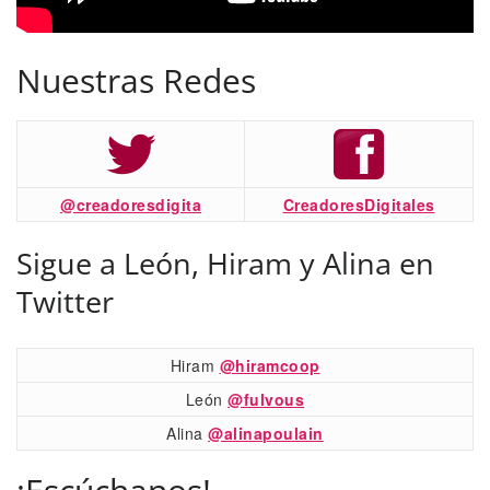
Nuestras Redes
@creadoresdigita
CreadoresDigitales
Sigue a León, Hiram y Alina en
Twitter
Hiram
@hiramcoop
León
@fulvous
Alina
@alinapoulain