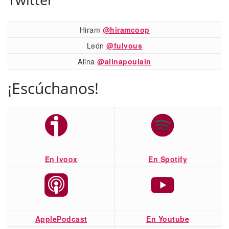
Hiram
@hiramcoop
León
@fulvous
Alina
@alinapoulain
¡Escúchanos!
En Ivoox
En Spotify
ApplePodcast
En Youtube