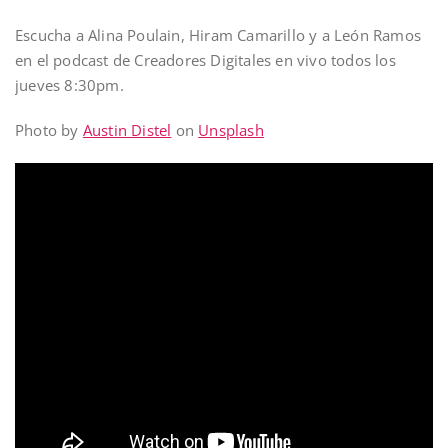
Escucha a Alina Poulain, Hiram Camarillo y a León Ramos
en el podcast de Creadores Digitales en vivo todos los
jueves 8:30pm.
Photo by
Austin Distel
on
Unsplash