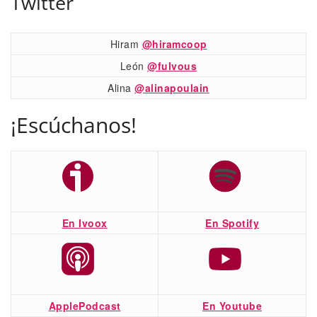
Twitter
Hiram
@hiramcoop
León
@fulvous
Alina
@alinapoulain
¡Escúchanos!
En Ivoox
En Spotify
ApplePodcast
En Youtube