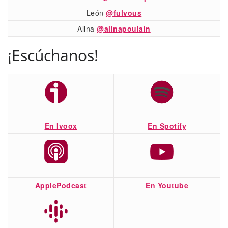
León
@fulvous
Alina
@alinapoulain
¡Escúchanos!
En Ivoox
En Spotify
ApplePodcast
En Youtube