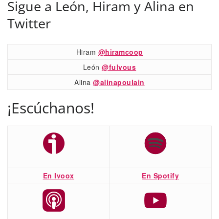
Sigue a León, Hiram y Alina en
Twitter
Hiram
@hiramcoop
León
@fulvous
Alina
@alinapoulain
¡Escúchanos!
En Ivoox
En Spotify