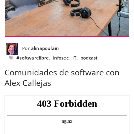
Por
alinapoulain
#softwarelibre
,
infosec
,
IT
,
podcast
Comunidades de software con
Alex Callejas