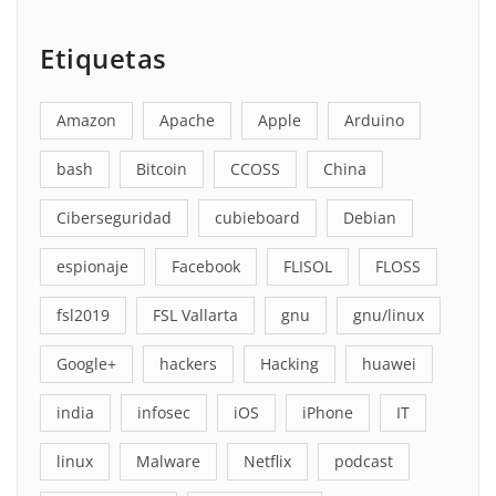
Etiquetas
Amazon
Apache
Apple
Arduino
bash
Bitcoin
CCOSS
China
Ciberseguridad
cubieboard
Debian
espionaje
Facebook
FLISOL
FLOSS
fsl2019
FSL Vallarta
gnu
gnu/linux
Google+
hackers
Hacking
huawei
india
infosec
iOS
iPhone
IT
linux
Malware
Netflix
podcast