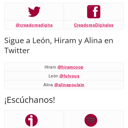
@creadoresdigita
CreadoresDigitales
Sigue a León, Hiram y Alina en
Twitter
Hiram
@hiramcoop
León
@fulvous
Alina
@alinapoulain
¡Escúchanos!