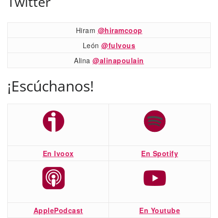
Twitter
Hiram
@hiramcoop
León
@fulvous
Alina
@alinapoulain
¡Escúchanos!
En Ivoox
En Spotify
ApplePodcast
En Youtube