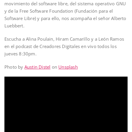
movimiento del software libre, del sistema operativo GNU
y de la Free Software Foundation (Fundación para el
Software Libre) y para ello, nos acompaña el señor Alberto
Luebbert.
Escucha a Alina Poulain, Hiram Camarillo y a León Ramos
en el podcast de Creadores Digitales en vivo todos los
jueves 8:30pm.
Photo by
Austin Distel
on
Unsplash