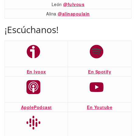
León
@fulvous
Alina
@alinapoulain
¡Escúchanos!
En Ivoox
En Spotify
ApplePodcast
En Youtube