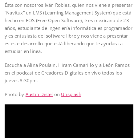
Ésta con nosotros Iván Robles, quien nos viene a presentar
“Navitux” un LMS (Learning Management System) que está
hecho en FOS (Free Open Software), é es mexicano de 23
años, estudiante de ingeniería informática es programador
y es entusiasta del software libre y nos viene a presentar
es este desarrollo que está liberando que te ayudara a
estudiar en línea.
Escucha a Alina Poulain, Hiram Camarillo y a León Ramos
en el podcast de Creadores Digitales en vivo todos los
jueves 8:30pm.
Photo by
Austin Distel
on
Unsplash