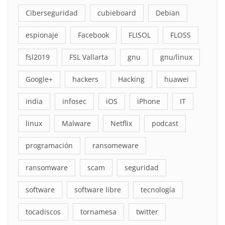
Ciberseguridad
cubieboard
Debian
espionaje
Facebook
FLISOL
FLOSS
fsl2019
FSL Vallarta
gnu
gnu/linux
Google+
hackers
Hacking
huawei
india
infosec
iOS
iPhone
IT
linux
Malware
Netflix
podcast
programación
ransomeware
ransomware
scam
seguridad
software
software libre
tecnología
tocadiscos
tornamesa
twitter