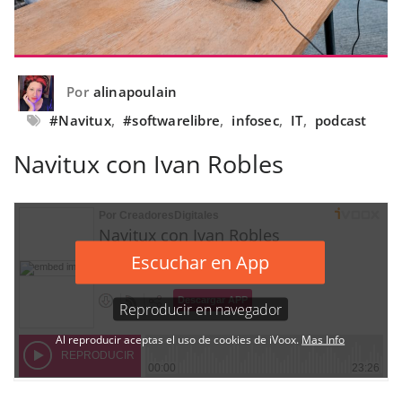
Por
alinapoulain
#Navitux
,
#softwarelibre
,
infosec
,
IT
,
podcast
Navitux con Ivan Robles