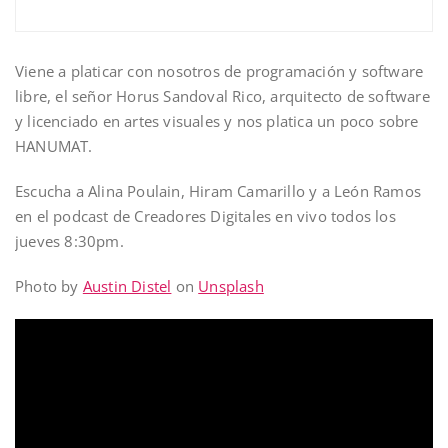
Viene a platicar con nosotros de programación y software
libre, el señor Horus Sandoval Rico, arquitecto de software
y licenciado en artes visuales y nos platica un poco sobre
HANUMAT.
Escucha a Alina Poulain, Hiram Camarillo y a León Ramos
en el podcast de Creadores Digitales en vivo todos los
jueves 8:30pm.
Photo by
Austin Distel
on
Unsplash