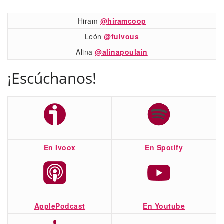
Hiram
@hiramcoop
León
@fulvous
Alina
@alinapoulain
¡Escúchanos!
En Ivoox
En Spotify
ApplePodcast
En Youtube