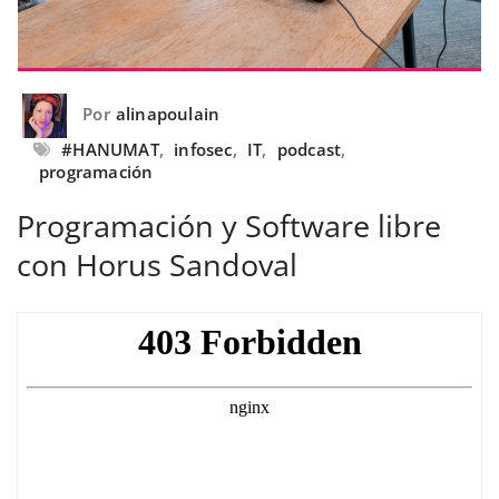
Por
alinapoulain
#HANUMAT
,
infosec
,
IT
,
podcast
,
programación
Programación y Software libre
con Horus Sandoval