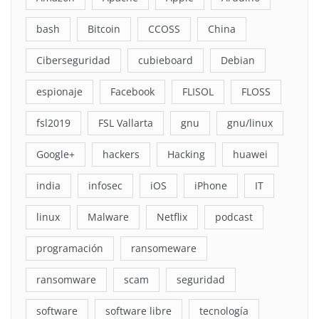
bash
Bitcoin
CCOSS
China
Ciberseguridad
cubieboard
Debian
espionaje
Facebook
FLISOL
FLOSS
fsl2019
FSL Vallarta
gnu
gnu/linux
Google+
hackers
Hacking
huawei
india
infosec
iOS
iPhone
IT
linux
Malware
Netflix
podcast
programación
ransomeware
ransomware
scam
seguridad
software
software libre
tecnología