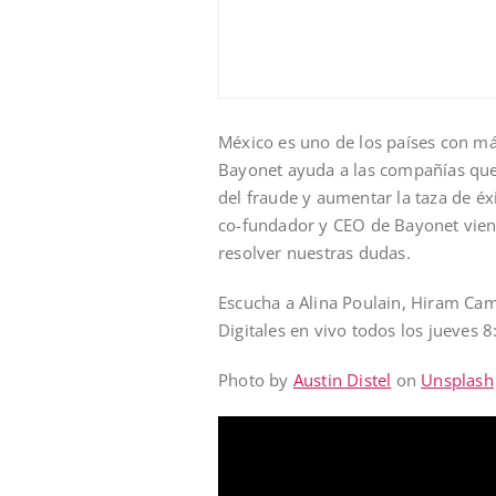
México es uno de los países con más
Bayonet ayuda a las compañías que 
del fraude y aumentar la taza de éx
co-fundador y CEO de Bayonet viene
resolver nuestras dudas.
Escucha a Alina Poulain, Hiram Cam
Digitales en vivo todos los jueves 
Photo by
Austin Distel
on
Unsplash