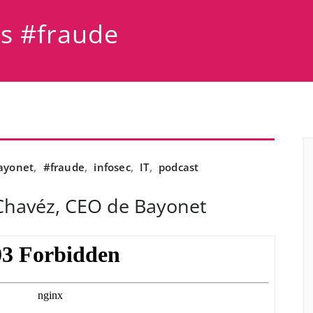
as #fraude
ayonet
,
#fraude
,
infosec
,
IT
,
podcast
 Chavéz, CEO de Bayonet