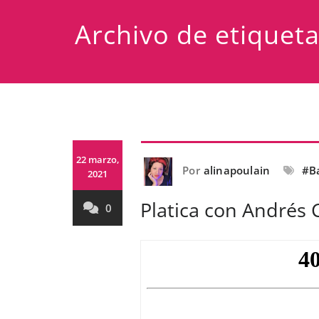
Archivo de etiquet
22 marzo,
Por
alinapoulain
#B
2021
Platica con Andrés
0