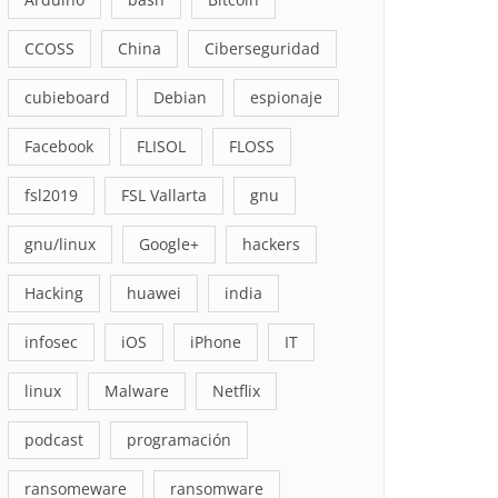
CCOSS
China
Ciberseguridad
cubieboard
Debian
espionaje
Facebook
FLISOL
FLOSS
fsl2019
FSL Vallarta
gnu
gnu/linux
Google+
hackers
Hacking
huawei
india
infosec
iOS
iPhone
IT
linux
Malware
Netflix
podcast
programación
ransomeware
ransomware