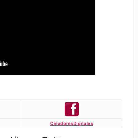
CreadoresDigitales