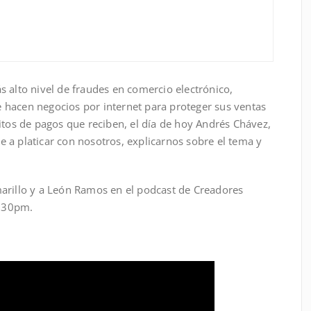
 alto nivel de fraudes en comercio electrónico,
hacen negocios por internet para proteger sus ventas
itos de pagos que reciben, el día de hoy Andrés Chávez,
 a platicar con nosotros, explicarnos sobre el tema y
arillo y a León Ramos en el podcast de Creadores
8:30pm.