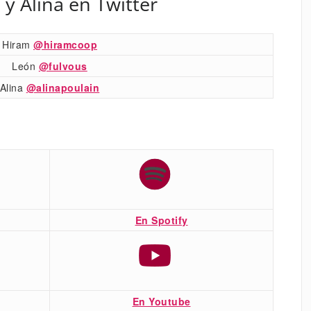
 y Alina en Twitter
Hiram
@hiramcoop
León
@fulvous
Alina
@alinapoulain
En Spotify
En Youtube