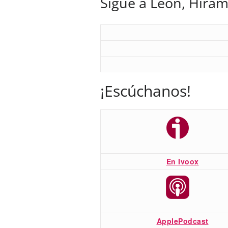
Sigue a León, Hiram
¡Escúchanos!
En Ivoox
ApplePodcast