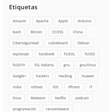
Etiquetas
Amazon
Apache
Apple
Arduino
bash
Bitcoin
CCOSS
China
Ciberseguridad
cubieboard
Debian
espionaje
Facebook
FLISOL
FLOSS
fsl2019
FSL Vallarta
gnu
gnu/linux
Google+
hackers
Hacking
huawei
india
infosec
iOS
iPhone
IT
linux
Malware
Netflix
podcast
programación
ransomeware