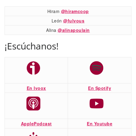
Hiram
@hiramcoop
León
@fulvous
Alina
@alinapoulain
¡Escúchanos!
En Ivoox
En Spotify
ApplePodcast
En Youtube