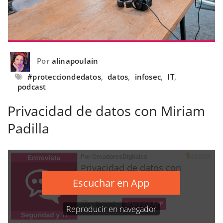
Por
alinapoulain
#protecciondedatos
,
datos
,
infosec
,
IT
,
podcast
Privacidad de datos con Miriam
Padilla