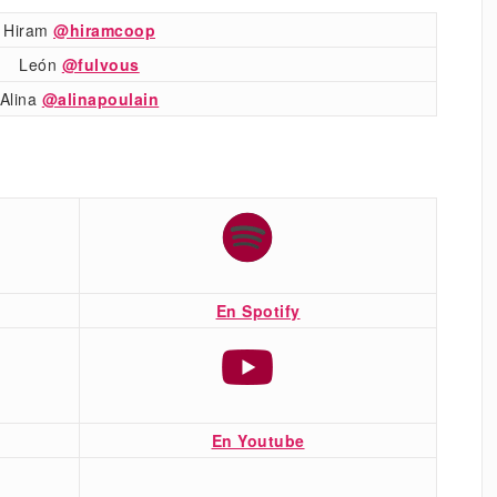
Hiram
@hiramcoop
León
@fulvous
Alina
@alinapoulain
En Spotify
En Youtube