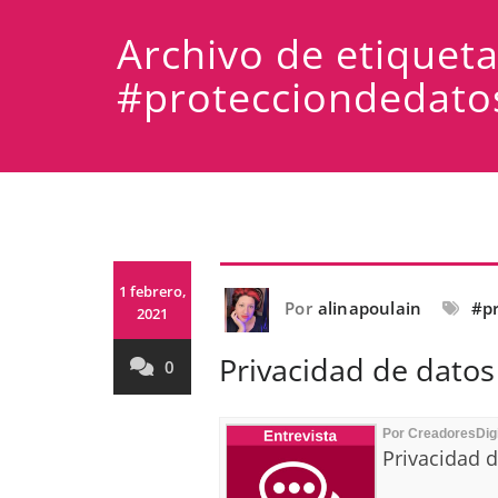
Archivo de etiquet
#protecciondedato
1 febrero,
Por
alinapoulain
#p
2021
Privacidad de datos
0