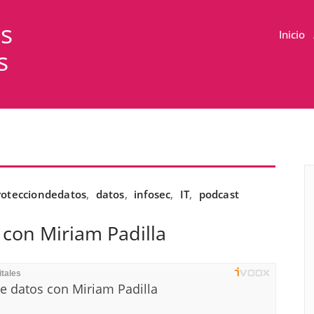
as
Inicio
s
rotecciondedatos
,
datos
,
infosec
,
IT
,
podcast
 con Miriam Padilla