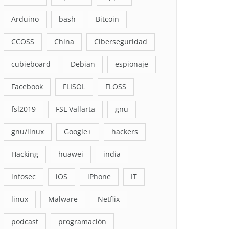
Arduino
bash
Bitcoin
CCOSS
China
Ciberseguridad
cubieboard
Debian
espionaje
Facebook
FLISOL
FLOSS
fsl2019
FSL Vallarta
gnu
gnu/linux
Google+
hackers
Hacking
huawei
india
infosec
iOS
iPhone
IT
linux
Malware
Netflix
podcast
programación