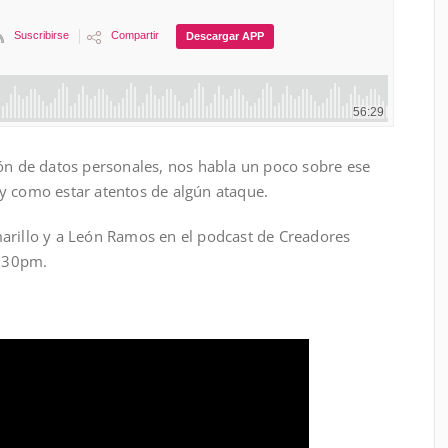
ión de datos personales, nos habla un poco sobre ese
y como estar atentos de algún ataque.
arillo y a León Ramos en el podcast de Creadores
8:30pm.