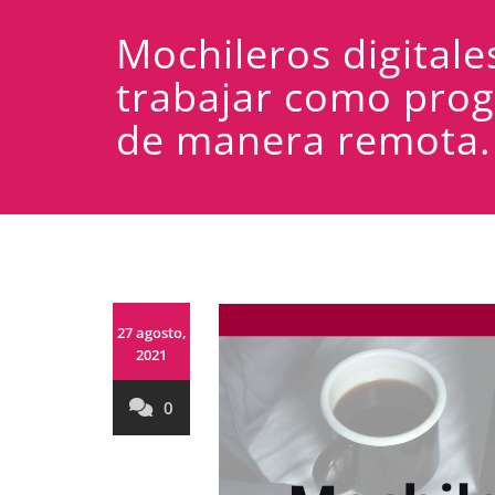
Mochileros digital
trabajar como pro
de manera remota.
27 agosto,
2021
0