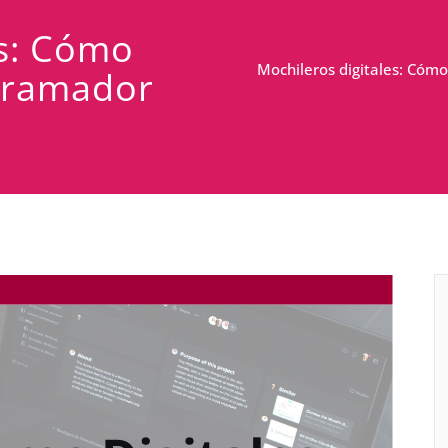
es: Cómo
Mochileros digitales: Có
gramador