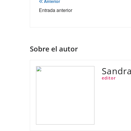
Navegación
Anterior
de
Entrada anterior
entradas
Sobre el autor
Sandra
editor