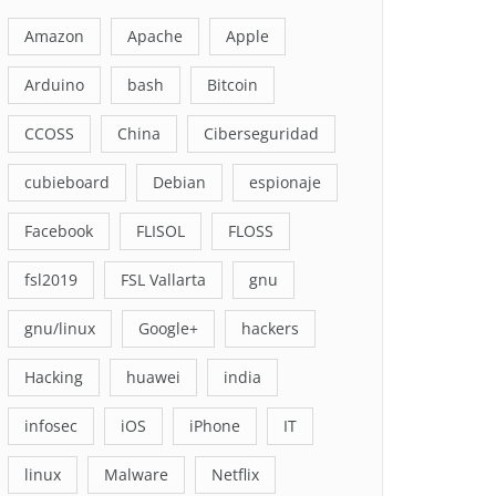
Amazon
Apache
Apple
Arduino
bash
Bitcoin
CCOSS
China
Ciberseguridad
cubieboard
Debian
espionaje
Facebook
FLISOL
FLOSS
fsl2019
FSL Vallarta
gnu
gnu/linux
Google+
hackers
Hacking
huawei
india
infosec
iOS
iPhone
IT
linux
Malware
Netflix