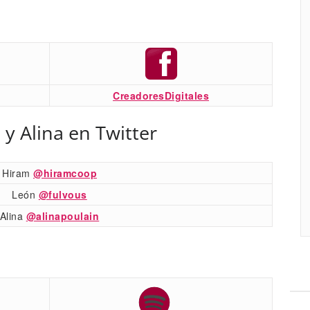
CreadoresDigitales
 y Alina en Twitter
Hiram
@hiramcoop
León
@fulvous
Alina
@alinapoulain