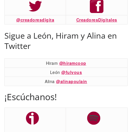
@creadoresdigita
CreadoresDigitales
Sigue a León, Hiram y Alina en
Twitter
Hiram
@hiramcoop
León
@fulvous
Alina
@alinapoulain
¡Escúchanos!