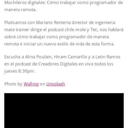
Mochileros digitales: Cómo trabajar como programador de
manera remota.
Platicamos con Mariano Rentería director de ingeniería
mate trainer dirige el podcast chile mole y Tec, nos hablará
sobre cómo trabajar como programador de manera
remota e iniciar un nuevo estilo de vida de esta forma.
Escucha a Alina Poulain, Hiram Camarillo y a León Ramos
en el podcast de Creadores Digitales en vivo todos los
jueves 8:30pm.
Photo by
Walling
on
Unsplash