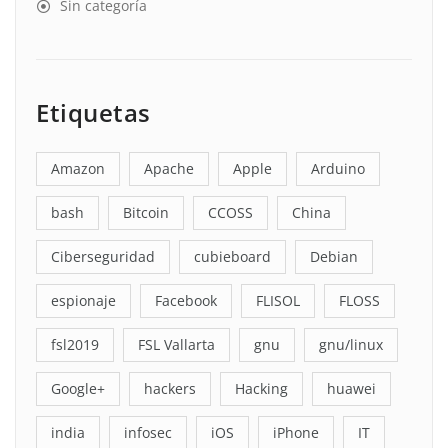
Sin categoría
Etiquetas
Amazon
Apache
Apple
Arduino
bash
Bitcoin
CCOSS
China
Ciberseguridad
cubieboard
Debian
espionaje
Facebook
FLISOL
FLOSS
fsl2019
FSL Vallarta
gnu
gnu/linux
Google+
hackers
Hacking
huawei
india
infosec
iOS
iPhone
IT