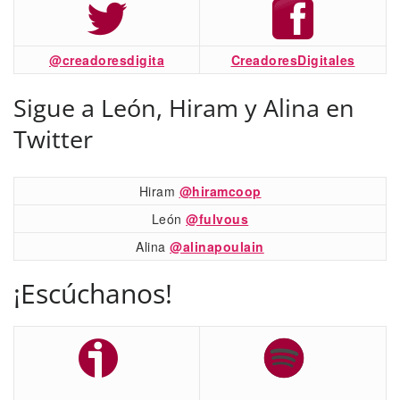
@creadoresdigita
CreadoresDigitales
Sigue a León, Hiram y Alina en
Twitter
Hiram
@hiramcoop
León
@fulvous
Alina
@alinapoulain
¡Escúchanos!