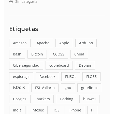
Sin categoría
Etiquetas
Amazon
Apache
Apple
Arduino
bash
Bitcoin
CCOSS
China
Ciberseguridad
cubieboard
Debian
espionaje
Facebook
FLISOL
FLOSS
fsl2019
FSL Vallarta
gnu
gnu/linux
Google+
hackers
Hacking
huawei
india
infosec
iOS
iPhone
IT