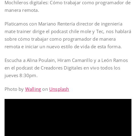
Mochileros digitales: Cómo trabajar como programador de
manera remota.
Platicamos con Mariano Rentería director de ingeniería
mate trainer dirige el podcast chile mole y Tec, nos hablará
sobre cómo trabajar como programador de manera
remota e iniciar un nuevo estilo de vida de esta forma.
Escucha a Alina Poulain, Hiram Camarillo y a León Ramos
en el podcast de Creadores Digitales en vivo todos los
jueves 8:30pm.
Photo by
Walling
on
Unsplash