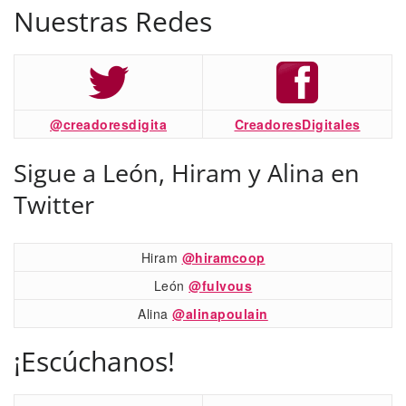
Nuestras Redes
@creadoresdigita
CreadoresDigitales
Sigue a León, Hiram y Alina en
Twitter
Hiram
@hiramcoop
León
@fulvous
Alina
@alinapoulain
¡Escúchanos!