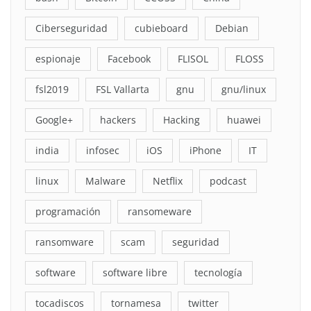
Ciberseguridad
cubieboard
Debian
espionaje
Facebook
FLISOL
FLOSS
fsl2019
FSL Vallarta
gnu
gnu/linux
Google+
hackers
Hacking
huawei
india
infosec
iOS
iPhone
IT
linux
Malware
Netflix
podcast
programación
ransomeware
ransomware
scam
seguridad
software
software libre
tecnología
tocadiscos
tornamesa
twitter