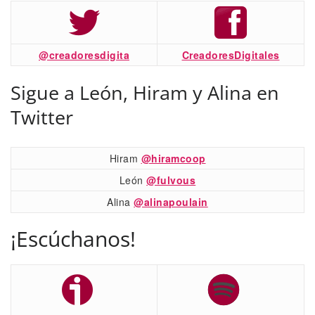
@creadoresdigita
CreadoresDigitales
Sigue a León, Hiram y Alina en
Twitter
Hiram
@hiramcoop
León
@fulvous
Alina
@alinapoulain
¡Escúchanos!