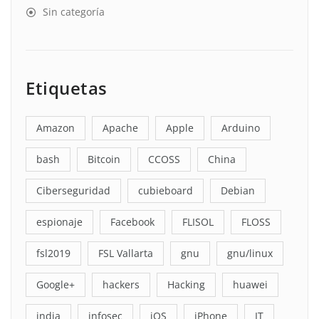
Sin categoría
Etiquetas
Amazon
Apache
Apple
Arduino
bash
Bitcoin
CCOSS
China
Ciberseguridad
cubieboard
Debian
espionaje
Facebook
FLISOL
FLOSS
fsl2019
FSL Vallarta
gnu
gnu/linux
Google+
hackers
Hacking
huawei
india
infosec
iOS
iPhone
IT