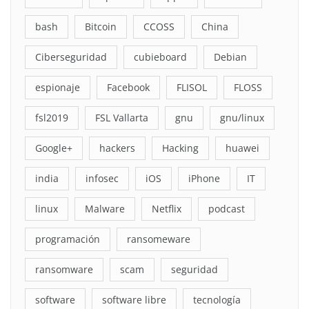
bash
Bitcoin
CCOSS
China
Ciberseguridad
cubieboard
Debian
espionaje
Facebook
FLISOL
FLOSS
fsl2019
FSL Vallarta
gnu
gnu/linux
Google+
hackers
Hacking
huawei
india
infosec
iOS
iPhone
IT
linux
Malware
Netflix
podcast
programación
ransomeware
ransomware
scam
seguridad
software
software libre
tecnología