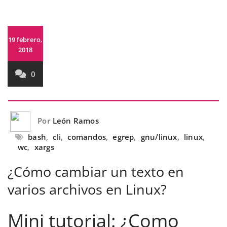
19 febrero,
2018
0
Por
León Ramos
bash
,
cli
,
comandos
,
egrep
,
gnu/linux
,
linux
,
wc
,
xargs
¿Cómo cambiar un texto en
varios archivos en Linux?
Mini tutorial: ¿Como