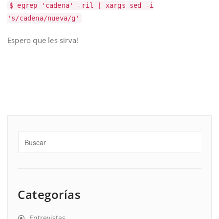
$ egrep 'cadena' -ril | xargs sed -i
's/cadena/nueva/g'
Espero que les sirva!
Categorías
Entrevistas