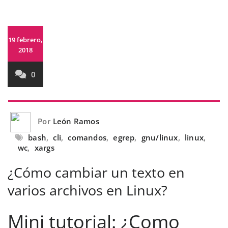
19 febrero,
2018
0
Por
León Ramos
bash
,
cli
,
comandos
,
egrep
,
gnu/linux
,
linux
,
wc
,
xargs
¿Cómo cambiar un texto en
varios archivos en Linux?
Mini tutorial: ¿Como