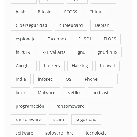
bash
Bitcoin
CCOSS
China
Ciberseguridad
cubieboard
Debian
espionaje
Facebook
FLISOL
FLOSS
fsl2019
FSL Vallarta
gnu
gnu/linux
Google+
hackers
Hacking
huawei
india
infosec
iOS
iPhone
IT
linux
Malware
Netflix
podcast
programación
ransomeware
ransomware
scam
seguridad
software
software libre
tecnología