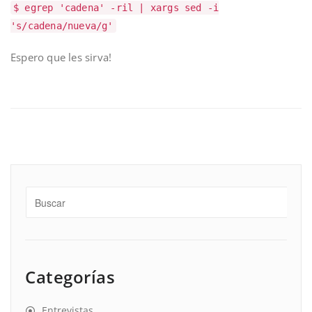
$ egrep 'cadena' -ril | xargs sed -i
's/cadena/nueva/g'
Espero que les sirva!
Categorías
Entrevistas