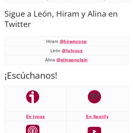
Sigue a León, Hiram y Alina en
Twitter
Hiram
@hiramcoop
León
@fulvous
Alina
@alinapoulain
¡Escúchanos!
En Ivoox
En Spotify