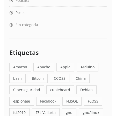
Podcast
Posts
Sin categoría
Etiquetas
Amazon
Apache
Apple
Arduino
bash
Bitcoin
CCOSS
China
Ciberseguridad
cubieboard
Debian
espionaje
Facebook
FLISOL
FLOSS
fsl2019
FSL Vallarta
gnu
gnu/linux