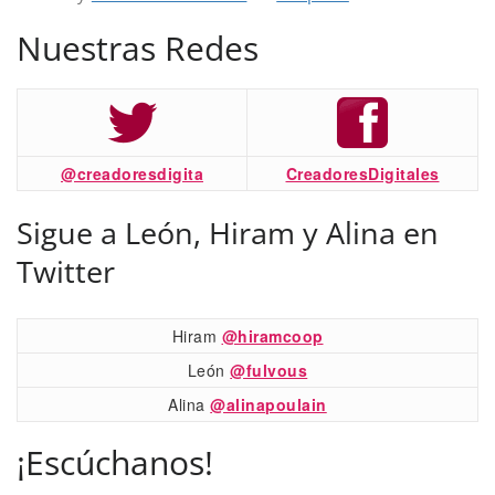
Nuestras Redes
@creadoresdigita
CreadoresDigitales
Sigue a León, Hiram y Alina en
Twitter
Hiram
@hiramcoop
León
@fulvous
Alina
@alinapoulain
¡Escúchanos!