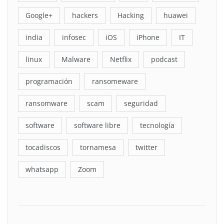
Google+
hackers
Hacking
huawei
india
infosec
iOS
iPhone
IT
linux
Malware
Netflix
podcast
programación
ransomeware
ransomware
scam
seguridad
software
software libre
tecnología
tocadiscos
tornamesa
twitter
whatsapp
Zoom