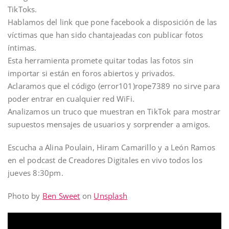
TikToks.
Hablamos del link que pone facebook a disposición de las
víctimas que han sido chantajeadas con publicar fotos
íntimas.
Esta herramienta promete quitar todas las fotos sin
importar si están en foros abiertos y privados.
Aclaramos que el código (error101)rope7389 no sirve para
poder entrar en cualquier red WiFi.
Analizamos un truco que muestran en TikTok para mostrar
supuestos mensajes de usuarios y sorprender a amigos.
Escucha a Alina Poulain, Hiram Camarillo y a León Ramos
en el podcast de Creadores Digitales en vivo todos los
jueves 8:30pm.
Photo by
Ben Sweet
on
Unsplash