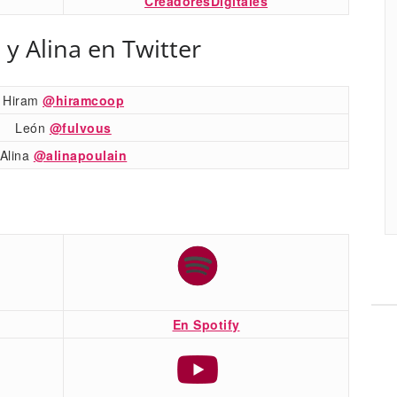
CreadoresDigitales
 y Alina en Twitter
Hiram
@hiramcoop
León
@fulvous
Alina
@alinapoulain
En Spotify