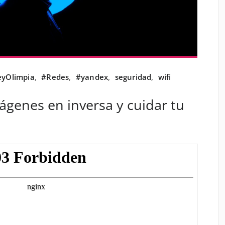
eyOlimpia
,
#Redes
,
#yandex
,
seguridad
,
wifi
ágenes en inversa y cuidar tu