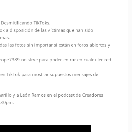
Desmitificando TikToks.
k a disposición de las víctimas que han sido
imas.
as las fotos sin importar si están en foros abiertos y
rope7389 no sirve para poder entrar en cualquier red
en TikTok para mostrar supuestos mensajes de
arillo y a León Ramos en el podcast de Creadores
8:30pm.