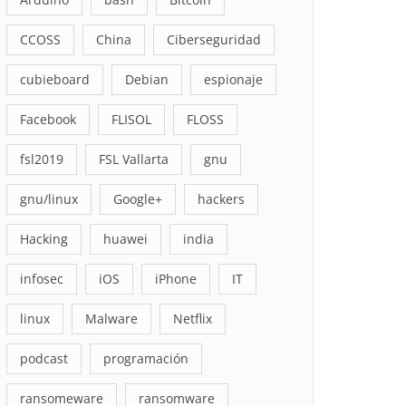
CCOSS
China
Ciberseguridad
cubieboard
Debian
espionaje
Facebook
FLISOL
FLOSS
fsl2019
FSL Vallarta
gnu
gnu/linux
Google+
hackers
Hacking
huawei
india
infosec
iOS
iPhone
IT
linux
Malware
Netflix
podcast
programación
ransomeware
ransomware