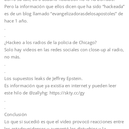
Pero la información que ellos dicen que ha sido “hackeada”
es de un blog llamado “evangelizadorasdelosapostoles” de
hace 1 año.
.
.
¿Hackeo a los radios de la policia de Chicago?
Solo hay videos en las redes sociales con close-up al radio,
no más.
.
.
Los supuestos leaks de Jeffrey Epstein.
Es información que ya existía en internet y pueden leer
este hilo de @zallyhg: https://skty.cc/gy
.
.
Conclusión
Lo que si sucedió es que el video provocó reacciones entre
los estadounidenses y aumentó los disturbios y la