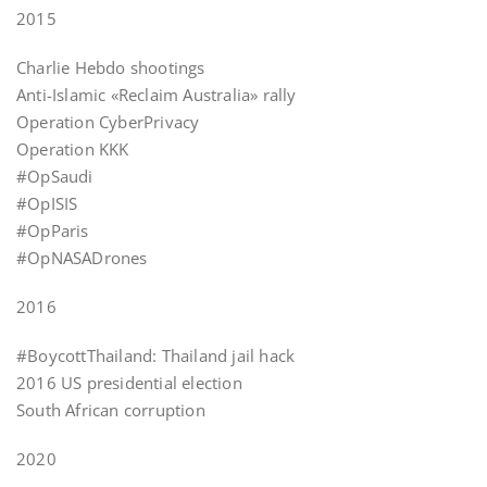
2015
Charlie Hebdo shootings
Anti-Islamic «Reclaim Australia» rally
Operation CyberPrivacy
Operation KKK
#OpSaudi
#OpISIS
#OpParis
#OpNASADrones
2016
#BoycottThailand: Thailand jail hack
2016 US presidential election
South African corruption
2020