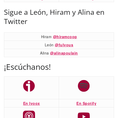
Sigue a León, Hiram y Alina en
Twitter
Hiram
@hiramcoop
León
@fulvous
Alina
@alinapoulain
¡Escúchanos!
En Ivoox
En Spotify