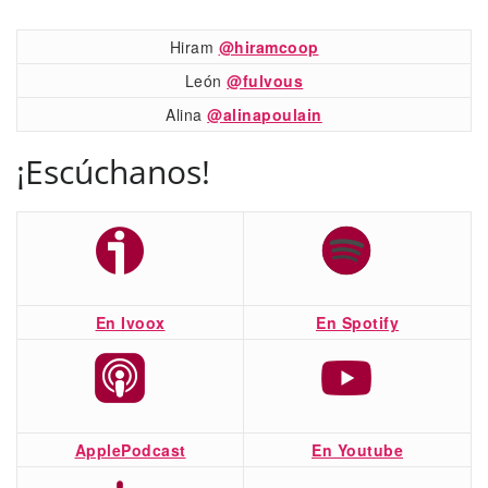
Hiram
@hiramcoop
León
@fulvous
Alina
@alinapoulain
¡Escúchanos!
En Ivoox
En Spotify
ApplePodcast
En Youtube